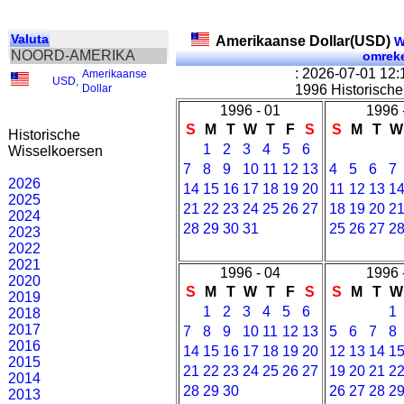
Valuta
Amerikaanse Dollar(USD)
W
NOORD-AMERIKA
omrek
: 2026-07-01 12
Amerikaanse
USD
,
Dollar
1996 Historische
1996 - 01
1996 
S
M
T
W
T
F
S
S
M
T
W
Historische
1
2
3
4
5
6
Wisselkoersen
7
8
9
10
11
12
13
4
5
6
7
2026
14
15
16
17
18
19
20
11
12
13
1
2025
21
22
23
24
25
26
27
18
19
20
2
2024
28
29
30
31
25
26
27
2
2023
2022
2021
1996 - 04
1996 
2020
S
M
T
W
T
F
S
S
M
T
W
2019
1
2
3
4
5
6
1
2018
2017
7
8
9
10
11
12
13
5
6
7
8
2016
14
15
16
17
18
19
20
12
13
14
1
2015
21
22
23
24
25
26
27
19
20
21
2
2014
28
29
30
26
27
28
2
2013