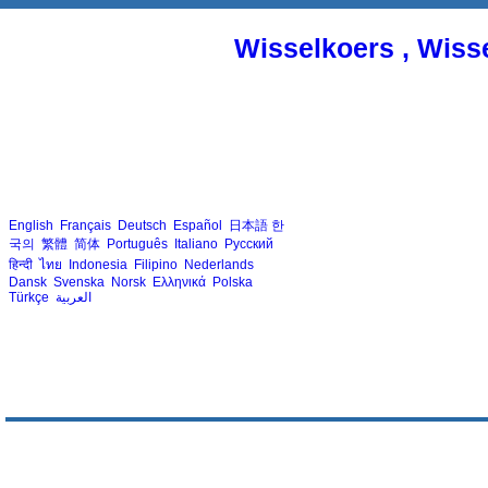
Wisselkoers , Wiss
English
Français
Deutsch
Español
日本語
한
국의
繁體
简体
Português
Italiano
Русский
हिन्दी
ไทย
Indonesia
Filipino
Nederlands
Dansk
Svenska
Norsk
Ελληνικά
Polska
Türkçe
العربية