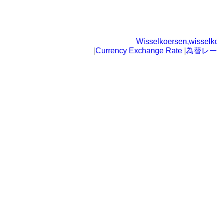
Wisselkoersen,wisselk
|
Currency Exchange Rate
|
為替レー