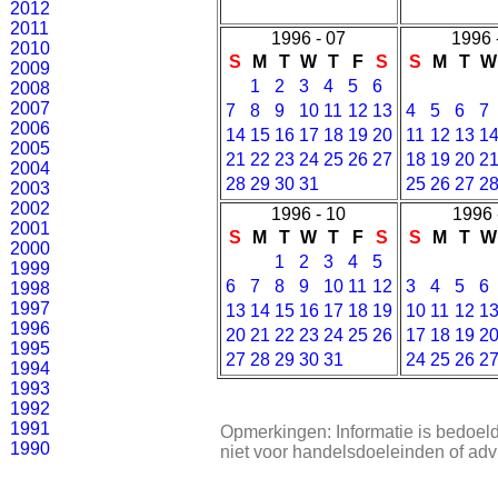
2012
2011
1996 - 07
1996 
2010
S
M
T
W
T
F
S
S
M
T
W
2009
1
2
3
4
5
6
2008
2007
7
8
9
10
11
12
13
4
5
6
7
2006
14
15
16
17
18
19
20
11
12
13
1
2005
21
22
23
24
25
26
27
18
19
20
2
2004
28
29
30
31
25
26
27
2
2003
2002
1996 - 10
1996 
2001
S
M
T
W
T
F
S
S
M
T
W
2000
1
2
3
4
5
1999
6
7
8
9
10
11
12
3
4
5
6
1998
1997
13
14
15
16
17
18
19
10
11
12
1
1996
20
21
22
23
24
25
26
17
18
19
2
1995
27
28
29
30
31
24
25
26
2
1994
1993
1992
1991
Opmerkingen: Informatie is bedoeld
1990
niet voor handelsdoeleinden of adv