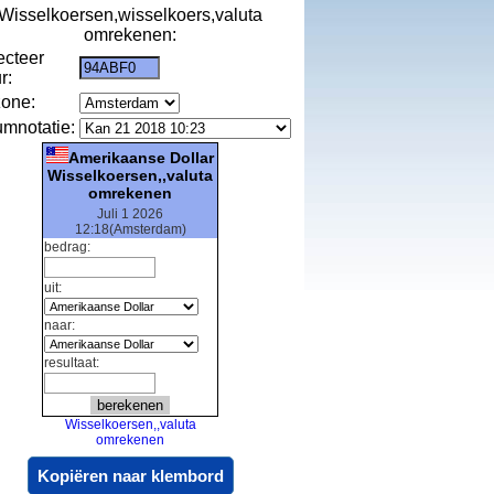
Wisselkoersen,wisselkoers,valuta
omrekenen:
ecteer
r:
zone:
umnotatie:
Amerikaanse Dollar
Wisselkoersen,,valuta
omrekenen
Juli 1 2026
12:18(Amsterdam)
bedrag:
uit:
naar:
resultaat:
Wisselkoersen,,valuta
omrekenen
Kopiëren naar klembord