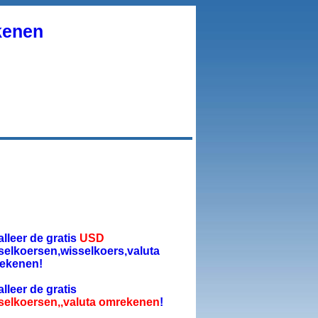
kenen
alleer de gratis
USD
selkoersen,wisselkoers,valuta
ekenen!
alleer de gratis
selkoersen,,valuta omrekenen
!