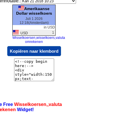
umnotatie:
Amerikaanse
Dollar wisselkoers
Juli 1 2026
12:18(Amsterdam)
in USD
1
USD
Wisselkoersen,wisselkoers,valuta
omrekenen
Kopiëren naar klembord
e Free
Wisselkoersen,,valuta
ekenen
Widget!