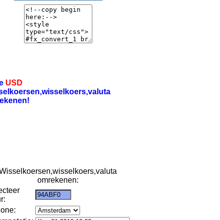
re
USD
selkoersen,wisselkoers,valuta
ekenen!
Wisselkoersen,wisselkoers,valuta
omrekenen:
ecteer
r:
zone: