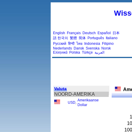
Wiss
English
Français
Deutsch
Español
日本
語
한국의
繁體
简体
Português
Italiano
Русский
हिन्दी
ไทย
Indonesia
Filipino
Nederlands
Dansk
Svenska
Norsk
Ελληνικά
Polska
Türkçe
العربية
Valuta
Ame
NOORD-AMERIKA
Amerikaanse
USD
,
Dollar
1
10