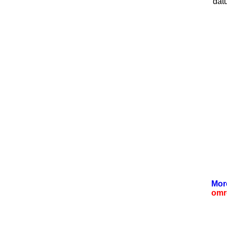
dat
Mor
omr