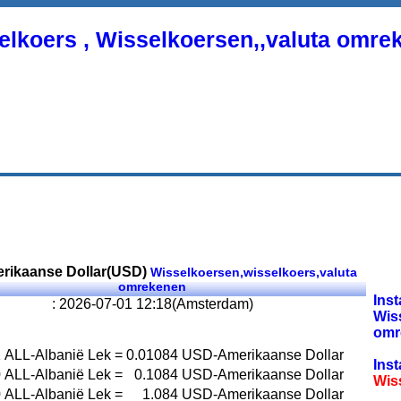
elkoers , Wisselkoersen,,valuta omre
rikaanse Dollar(USD)
Wisselkoersen,wisselkoers,valuta
omrekenen
Inst
: 2026-07-01 12:18(Amsterdam)
Wis
omr
1
ALL-Albanië Lek
=
0.01084
USD-Amerikaanse Dollar
Inst
0
ALL-Albanië Lek
=
0.1084
USD-Amerikaanse Dollar
Wis
0
ALL-Albanië Lek
=
1.084
USD-Amerikaanse Dollar