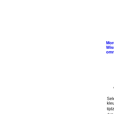
Mo
Wis
omr
Sel
kleu
tijd