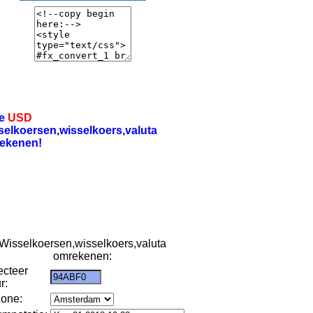
re
USD
selkoersen,wisselkoers,valuta
ekenen!
Wisselkoersen,wisselkoers,valuta
omrekenen:
ecteer
r:
zone: