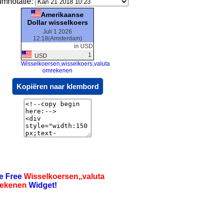
umnotatie:
Amerikaanse
Dollar wisselkoers
Juli 1 2026
12:18(Amsterdam)
in USD
1
USD
Wisselkoersen,wisselkoers,valuta
omrekenen
Kopiëren naar klembord
e Free
Wisselkoersen,,valuta
ekenen
Widget!