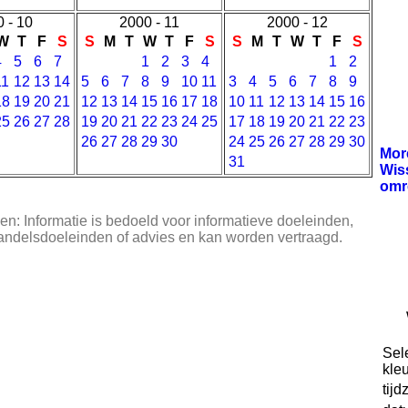
 - 10
2000 - 11
2000 - 12
W
T
F
S
S
M
T
W
T
F
S
S
M
T
W
T
F
S
4
5
6
7
1
2
3
4
1
2
11
12
13
14
5
6
7
8
9
10
11
3
4
5
6
7
8
9
18
19
20
21
12
13
14
15
16
17
18
10
11
12
13
14
15
16
25
26
27
28
19
20
21
22
23
24
25
17
18
19
20
21
22
23
26
27
28
29
30
24
25
26
27
28
29
30
Mo
31
Wis
omr
n: Informatie is bedoeld voor informatieve doeleinden,
handelsdoeleinden of advies en kan worden vertraagd.
Sel
kleu
tijd