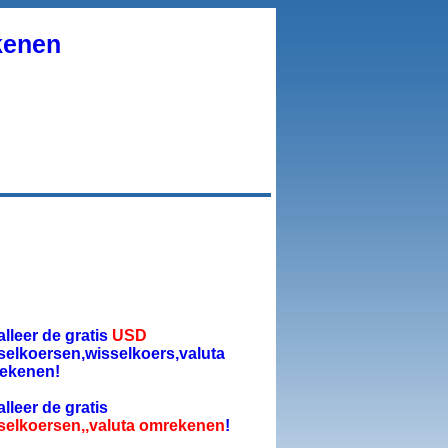
kenen
alleer de gratis
USD
selkoersen,wisselkoers,valuta
ekenen!
alleer de gratis
selkoersen,,valuta omrekenen
!