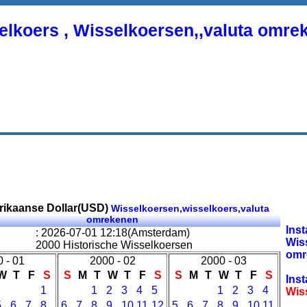
elkoers , Wisselkoersen,,valuta omre
ikaanse Dollar(USD)
Wisselkoersen,wisselkoers,valuta
omrekenen
Inst
: 2026-07-01 12:18(Amsterdam)
Wis
2000 Historische Wisselkoersen
omr
 - 01
2000 - 02
2000 - 03
W
T
F
S
S
M
T
W
T
F
S
S
M
T
W
T
F
S
Inst
1
1
2
3
4
5
1
2
3
4
Wis
5
6
7
8
6
7
8
9
10
11
12
5
6
7
8
9
10
11