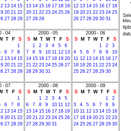
12
13
14
15
13
14
15
16
17
18
19
12
13
14
15
16
17
18
19
20
21
22
20
21
22
23
24
25
26
19
20
21
22
23
24
25
Sel
26
27
28
29
27
28
29
26
27
28
29
30
31
kleu
tijd
 - 04
2000 - 05
2000 - 06
dat
W
T
F
S
S
M
T
W
T
F
S
S
M
T
W
T
F
S
1
1
2
3
4
5
6
1
2
3
5
6
7
8
7
8
9
10
11
12
13
4
5
6
7
8
9
10
12
13
14
15
14
15
16
17
18
19
20
11
12
13
14
15
16
17
19
20
21
22
21
22
23
24
25
26
27
18
19
20
21
22
23
24
26
27
28
29
28
29
30
31
25
26
27
28
29
30
 - 07
2000 - 08
2000 - 09
W
T
F
S
S
M
T
W
T
F
S
S
M
T
W
T
F
S
1
1
2
3
4
5
1
2
5
6
7
8
6
7
8
9
10
11
12
3
4
5
6
7
8
9
12
13
14
15
13
14
15
16
17
18
19
10
11
12
13
14
15
16
19
20
21
22
20
21
22
23
24
25
26
17
18
19
20
21
22
23
26
27
28
29
27
28
29
30
31
24
25
26
27
28
29
30