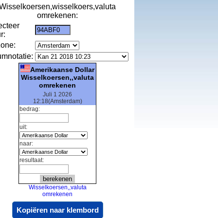
Wisselkoersen,wisselkoers,valuta
omrekenen:
ecteer
r:
zone:
umnotatie:
Amerikaanse Dollar
Wisselkoersen,,valuta
omrekenen
Juli 1 2026
12:18(Amsterdam)
bedrag:
uit:
naar:
resultaat:
Wisselkoersen,,valuta
omrekenen
Kopiëren naar klembord