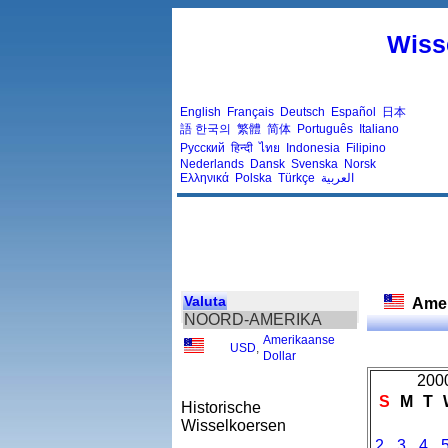
Wiss
English
Français
Deutsch
Español
日本
語
한국의
繁體
简体
Português
Italiano
Русский
हिन्दी
ไทย
Indonesia
Filipino
Nederlands
Dansk
Svenska
Norsk
Ελληνικά
Polska
Türkçe
العربية
Valuta
Amer
NOORD-AMERIKA
Amerikaanse
USD
,
Dollar
2000
S
M
T
Historische
Wisselkoersen
2
3
4