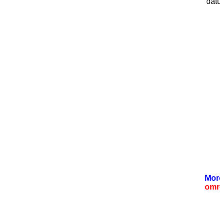
dat
Mor
omr