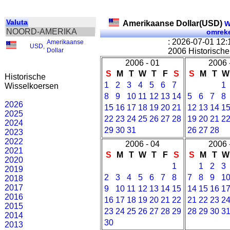
Valuta
Amerikaanse Dollar(USD)
W
NOORD-AMERIKA
omrek
: 2026-07-01 12
Amerikaanse
USD
,
Dollar
2006 Historische
2006 - 01
2006 
S
M
T
W
T
F
S
S
M
T
W
Historische
1
2
3
4
5
6
7
1
Wisselkoersen
8
9
10
11
12
13
14
5
6
7
8
2026
15
16
17
18
19
20
21
12
13
14
1
2025
22
23
24
25
26
27
28
19
20
21
2
2024
29
30
31
26
27
28
2023
2022
2006 - 04
2006 
2021
S
M
T
W
T
F
S
S
M
T
W
2020
1
1
2
3
2019
2
3
4
5
6
7
8
7
8
9
1
2018
2017
9
10
11
12
13
14
15
14
15
16
1
2016
16
17
18
19
20
21
22
21
22
23
2
2015
23
24
25
26
27
28
29
28
29
30
3
2014
30
2013