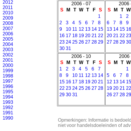
2012
2006 - 07
2006 
2011
S
M
T
W
T
F
S
S
M
T
W
2010
1
1
2
2009
2
3
4
5
6
7
8
6
7
8
9
2008
2007
9
10
11
12
13
14
15
13
14
15
1
2006
16
17
18
19
20
21
22
20
21
22
2
2005
23
24
25
26
27
28
29
27
28
29
3
2004
30
31
2003
2002
2006 - 10
2006 
2001
S
M
T
W
T
F
S
S
M
T
W
2000
1
2
3
4
5
6
7
1
1999
8
9
10
11
12
13
14
5
6
7
8
1998
1997
15
16
17
18
19
20
21
12
13
14
1
1996
22
23
24
25
26
27
28
19
20
21
2
1995
29
30
31
26
27
28
2
1994
1993
1992
1991
1990
Opmerkingen: Informatie is bedoeld
niet voor handelsdoeleinden of adv