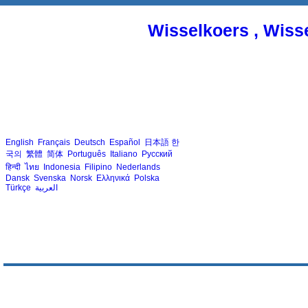
Wisselkoers , Wiss
English
Français
Deutsch
Español
日本語
한
국의
繁體
简体
Português
Italiano
Русский
हिन्दी
ไทย
Indonesia
Filipino
Nederlands
Dansk
Svenska
Norsk
Ελληνικά
Polska
Türkçe
العربية