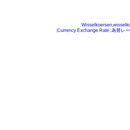
Wisselkoersen,wisselk
|
Currency Exchange Rate
|
為替レー