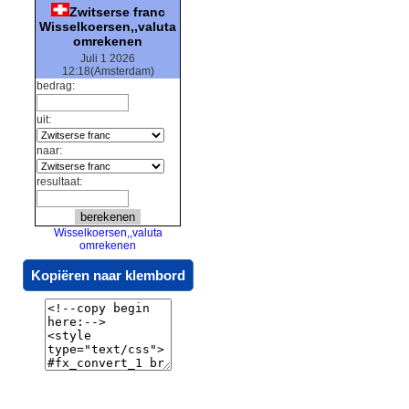
Zwitserse franc
Wisselkoersen,,valuta
omrekenen
Juli 1 2026
12:18(Amsterdam)
bedrag:
uit:
naar:
resultaat:
Wisselkoersen,,valuta
omrekenen
Kopiëren naar klembord