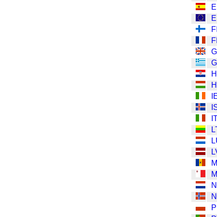
E
E
F
F
G
G
H
H
I
I
I
L
L
L
M
M
N
N
P