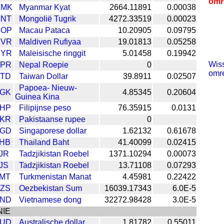
omr
MMK
Myanmar Kyat
2664.11891
0.00038
NT
Mongolië Tugrik
4272.33519
0.00023
OP
Macau Pataca
10.20905
0.09795
VR
Maldiven Rufiyaa
19.01813
0.05258
YR
Maleisische ringgit
5.01458
0.19942
Wiss
PR
Nepal Roepie
0
omr
TD
Taiwan Dollar
39.8911
0.02507
Papoea- Nieuw-
GK
4.85345
0.20604
Guinea Kina
HP
Filipijnse peso
76.35915
0.0131
KR
Pakistaanse rupee
0
GD
Singaporese dollar
1.62132
0.61678
HB
Thailand Baht
41.40099
0.02415
JR
Tadzjikistan Roebel
1371.10294
0.00073
JS
Tadzjikistan Roebel
13.71108
0.07293
MT
Turkmenistan Manat
4.45981
0.22422
ZS
Oezbekistan Sum
16039.17343
6.0E-5
ND
Vietnamese dong
32272.98428
3.0E-5
NIE
UD
Australische dollar
1.81782
0.55011