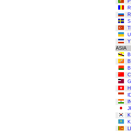
P
R
R
S
T
U
Y
ASIA
B
B
B
C
G
H
I
I
J
K
L