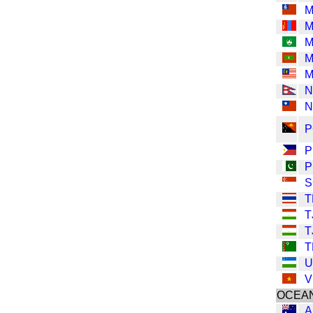
M
M
M
M
N
N
P
P
P
S
T
T
T
T
U
V
OCEA
A