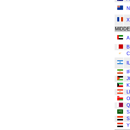
N
X
MIDD
A
B
C
I
I
J
L
Q
S
S
Y