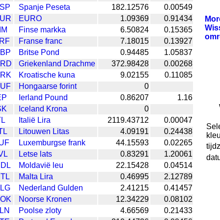
SP
Spanje Peseta
182.12576
0.00549
UR
EURO
1.09369
0.91434
Mo
Wis
IM
Finse markka
6.50824
0.15365
omr
RF
Franse franc
7.18015
0.13927
BP
Britse Pond
0.94485
1.05837
RD
Griekenland Drachme
372.98428
0.00268
RK
Kroatische kuna
9.02155
0.11085
UF
Hongaarse forint
0
EP
Ierland Pound
0.86207
1.16
SK
Iceland Krona
0
TL
Italië Lira
2119.43712
0.00047
Sel
TL
Litouwen Litas
4.09191
0.24438
kleu
UF
Luxemburgse frank
44.15593
0.02265
tijd
VL
Letse lats
0.83291
1.20061
dat
DL
Moldavië leu
22.15428
0.04514
TL
Malta Lira
0.46995
2.12789
LG
Nederland Gulden
2.41215
0.41457
OK
Noorse Kronen
12.34229
0.08102
LN
Poolse zloty
4.66569
0.21433