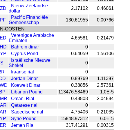
Nieuw-Zeelandse
ZD
2.17102
0.46061
dollar
Pacific Financiële
PF
130.61955
0.00766
Gemeenschap
EN-OOSTEN
Verenigde Arabische
ED
4.65581
0.21479
Emiraten
HD
Bahrein dinar
0
YP
Cyprus Pond
0.64059
1.56106
Israëlische Nieuwe
LS
0
Shekel
RR
Iraanse rial
0
OD
Jordan Dinar
0.89769
1.11397
KWD
Koeweit Dinar
0.38856
2.57361
BP
Libanon Pound
113476.58469
1.0E-5
OMR
Omani Rial
0.48808
2.04884
AR
Qatarese rial
0
AR
Saoedische rial
4.75406
0.21035
YP
Syrië Pound
15848.97312
6.0E-5
ER
Jemen Rial
317.41291
0.00315