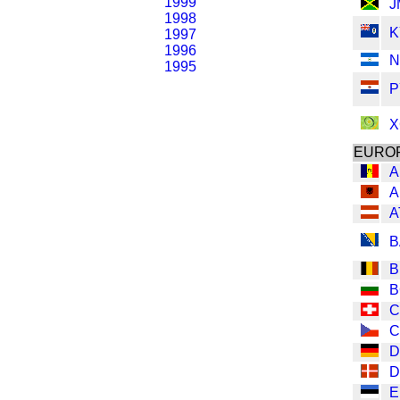
1999
J
1998
K
1997
1996
N
1995
P
X
EURO
A
A
A
B
B
B
C
C
D
D
E