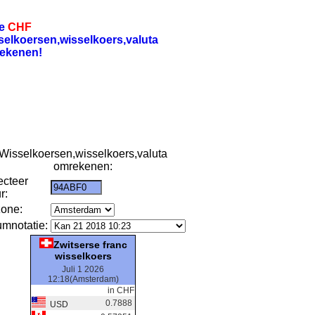
re
CHF
selkoersen,wisselkoers,valuta
ekenen!
Wisselkoersen,wisselkoers,valuta
omrekenen:
ecteer
r:
zone:
umnotatie:
Zwitserse franc
wisselkoers
Juli 1 2026
12:18(Amsterdam)
in CHF
0.7888
USD