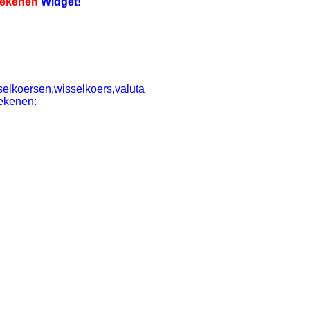
ekenen
Widget!
elkoersen,wisselkoers,valuta
ekenen: