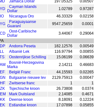
MD
Jamaica Dollar
197.05325
0.00507
Cayman Islands
YD
1.02789
0.97287
Dollar
IO
Nicaragua Oro
46.33329
0.02158
Paraguayaanse
YG
9547.25659
0.0001
Guaraní
Oost-Caribische
CD
3.44067
0.29064
Dollar
PA
DP
Andorra Peseta
182.12576
0.00549
LL
Albanië Lek
116.97794
0.00855
TS
Oostenrijkse Schilling
15.06199
0.06639
Bosnië-Herzegovina
AM
2.14211
0.46683
Marka
EF
België Franc
44.15593
0.02265
GN
Bulgaarse nieuwe lev
2129.75913
0.00047
HF
Zwitserse franc
1
1
ZK
Tsjechische kroon
26.73808
0.0374
EM
Mark Duitsland
2.14085
0.4671
KK
Deense kroon
8.18091
0.12224
EK
Estlandse kroon
17.07898
0.05855