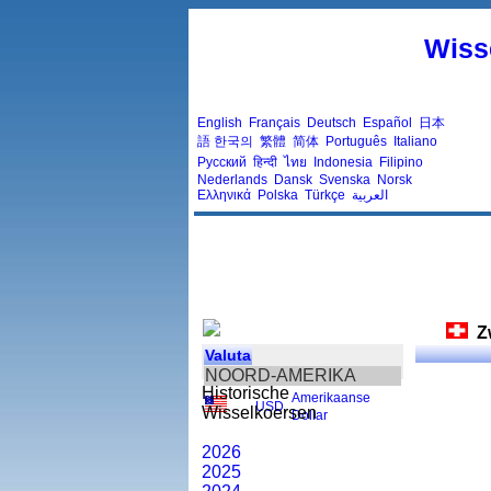
Wiss
English
Français
Deutsch
Español
日本
語
한국의
繁體
简体
Português
Italiano
Русский
हिन्दी
ไทย
Indonesia
Filipino
Nederlands
Dansk
Svenska
Norsk
Ελληνικά
Polska
Türkçe
العربية
Z
Valuta
NOORD-AMERIKA
Historische
Amerikaanse
USD
,
Wisselkoersen
Dollar
2026
2025