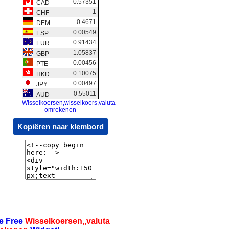
0.57351
CAD
1
CHF
0.4671
DEM
0.00549
ESP
0.91434
EUR
1.05837
GBP
0.00456
PTE
0.10075
HKD
0.00497
JPY
0.55011
AUD
Wisselkoersen,wisselkoers,valuta
omrekenen
Kopiëren naar klembord
e Free
Wisselkoersen,,valuta