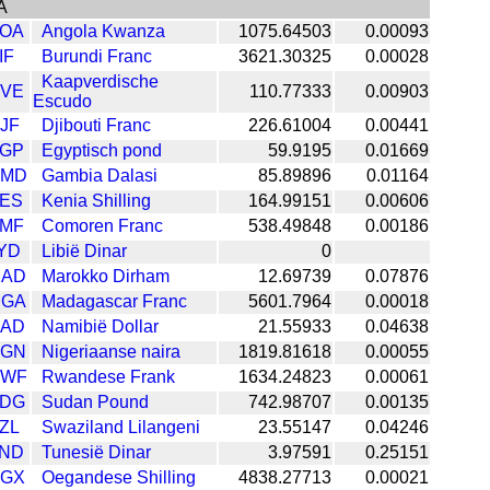
A
OA
Angola Kwanza
1075.64503
0.00093
IF
Burundi Franc
3621.30325
0.00028
Kaapverdische
VE
110.77333
0.00903
Escudo
JF
Djibouti Franc
226.61004
0.00441
GP
Egyptisch pond
59.9195
0.01669
GMD
Gambia Dalasi
85.89896
0.01164
ES
Kenia Shilling
164.99151
0.00606
MF
Comoren Franc
538.49848
0.00186
YD
Libië Dinar
0
AD
Marokko Dirham
12.69739
0.07876
GA
Madagascar Franc
5601.7964
0.00018
AD
Namibië Dollar
21.55933
0.04638
GN
Nigeriaanse naira
1819.81618
0.00055
RWF
Rwandese Frank
1634.24823
0.00061
DG
Sudan Pound
742.98707
0.00135
ZL
Swaziland Lilangeni
23.55147
0.04246
ND
Tunesië Dinar
3.97591
0.25151
GX
Oegandese Shilling
4838.27713
0.00021