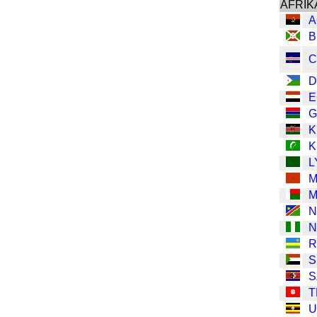
AFRIK
A
B
C
D
E
K
K
L
M
M
N
N
S
S
T
U