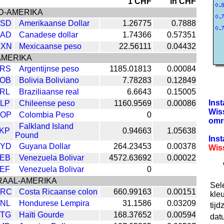
1 CHF
in CHF
D-AMERIKA
SD
Amerikaanse Dollar
1.26775
0.7888
AD
Canadese dollar
1.74366
0.57351
XN
Mexicaanse peso
22.56111
0.04432
AMERIKA
RS
Argentijnse peso
1185.01813
0.00084
OB
Bolivia Boliviano
7.78283
0.12849
RL
Braziliaanse real
6.6643
0.15005
Inst
LP
Chileense peso
1160.9569
0.00086
Wis
OP
Colombia Peso
0
omr
Falkland Island
KP
0.94663
1.05638
Pound
Inst
YD
Guyana Dollar
264.23453
0.00378
Wis
EB
Venezuela Bolivar
4572.63692
0.00022
EF
Venezuela Bolivar
0
AAL-AMERIKA
Sel
RC
Costa Ricaanse colon
660.99163
0.00151
kleu
NL
Hondurese Lempira
31.1586
0.03209
tijd
TG
Haïti Gourde
168.37652
0.00594
dat