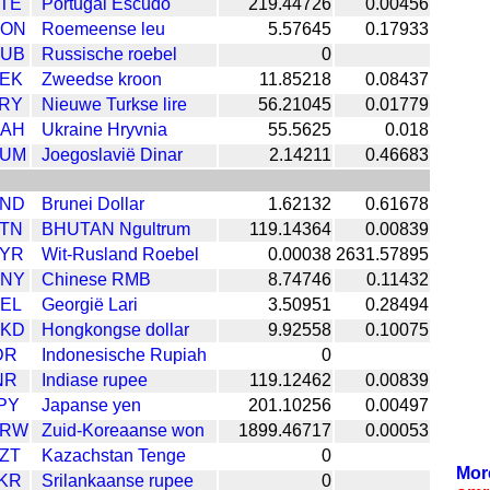
TE
Portugal Escudo
219.44726
0.00456
ON
Roemeense leu
5.57645
0.17933
UB
Russische roebel
0
EK
Zweedse kroon
11.85218
0.08437
RY
Nieuwe Turkse lire
56.21045
0.01779
AH
Ukraine Hryvnia
55.5625
0.018
UM
Joegoslavië Dinar
2.14211
0.46683
ND
Brunei Dollar
1.62132
0.61678
TN
BHUTAN Ngultrum
119.14364
0.00839
YR
Wit-Rusland Roebel
0.00038
2631.57895
NY
Chinese RMB
8.74746
0.11432
EL
Georgië Lari
3.50951
0.28494
KD
Hongkongse dollar
9.92558
0.10075
DR
Indonesische Rupiah
0
NR
Indiase rupee
119.12462
0.00839
PY
Japanse yen
201.10256
0.00497
KRW
Zuid-Koreaanse won
1899.46717
0.00053
ZT
Kazachstan Tenge
0
Mor
KR
Srilankaanse rupee
0