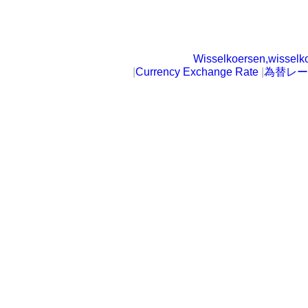
Wisselkoersen,wisselk
|
Currency Exchange Rate
|
為替レー