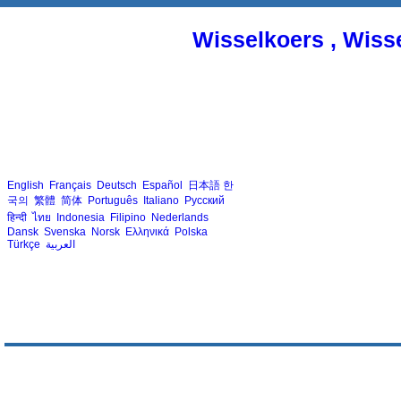
Wisselkoers , Wiss
English
Français
Deutsch
Español
日本語
한
국의
繁體
简体
Português
Italiano
Русский
हिन्दी
ไทย
Indonesia
Filipino
Nederlands
Dansk
Svenska
Norsk
Ελληνικά
Polska
Türkçe
العربية