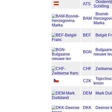
Oostenri
ATS
Schilling
Bosnië-
BAM
Herzegov
Marka
BEF
België F
Bulgaars
BGN
nieuwe le
CHF
Zwitserse
Tsjechis
CZK
kroon
DEM
Mark Dui
DKK
Deense 