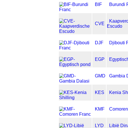
BIF
Burundi 
Kaapverd
CVE
Escudo
DJF
Djibouti 
EGP
Egyptisc
GMD
Gambia D
KES
Kenia Shi
KMF
Comoren
LYD
Libië Din