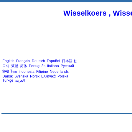
Wisselkoers , Wiss
English
Français
Deutsch
Español
日本語
한
국의
繁體
简体
Português
Italiano
Русский
हिन्दी
ไทย
Indonesia
Filipino
Nederlands
Dansk
Svenska
Norsk
Ελληνικά
Polska
Türkçe
العربية