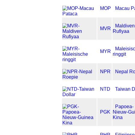
MOP
Macau P
Maldiven
MVR
Rufiyaa
Maleisis
MYR
ringgit
NPR
Nepal Ro
NTD
Taiwan D
Papoea-
PGK
Nieuw-Gu
Kina
PHP
Filipijns