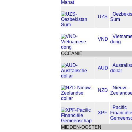
Oezbekis
UZS
Sum
Vietnam
VND
dong
OCEANIE
Australis
AUD
dollar
Nieuw-
NZD
Zeelandse
Pacific
XPF
Financiël
Gemeens
MIDDEN-OOSTEN