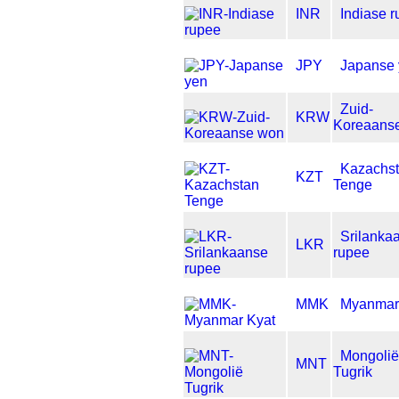
INR
Indiase 
JPY
Japanse
Zuid-
KRW
Koreaans
Kazachs
KZT
Tenge
Srilanka
LKR
rupee
MMK
Myanmar
Mongolië
MNT
Tugrik