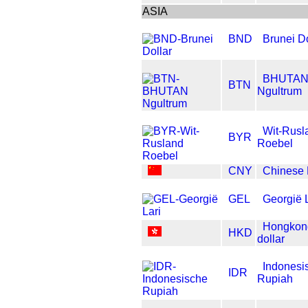
ASIA
BND
Brunei Do
BHUTA
BTN
Ngultrum
Wit-Rusl
BYR
Roebel
CNY
Chinese
GEL
Georgië L
Hongkon
HKD
dollar
Indonesi
IDR
Rupiah