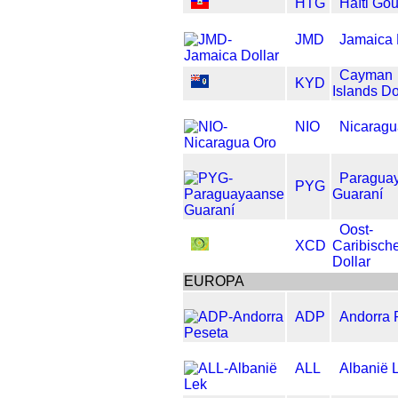
HTG
Haïti Go
JMD
Jamaica 
Cayman
KYD
Islands Do
NIO
Nicaragu
Paragua
PYG
Guaraní
Oost-
XCD
Caribisch
Dollar
EUROPA
ADP
Andorra 
ALL
Albanië 