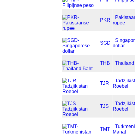
Pakistaa
PKR
rupee
Singapo
SGD
dollar
THB
Thailand
Tadzjikis
TJR
Roebel
Tadzjikis
TJS
Roebel
Turkmeni
TMT
Manat