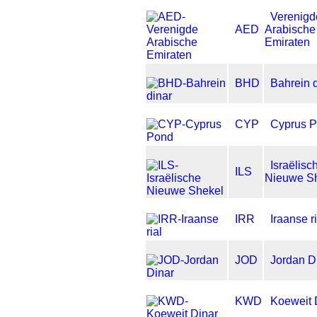
Verenigd
AED
Arabische
Emiraten
BHD
Bahrein 
CYP
Cyprus 
Israëlisc
ILS
Nieuwe S
IRR
Iraanse ri
JOD
Jordan D
KWD
Koeweit 