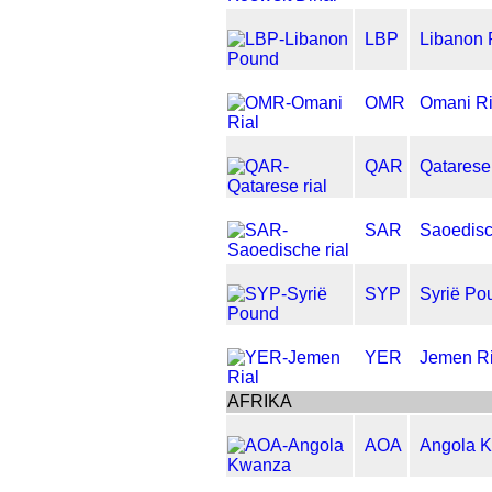
LBP
Libanon
OMR
Omani Ri
QAR
Qatarese 
SAR
Saoedisc
SYP
Syrië Po
YER
Jemen Ri
AFRIKA
AOA
Angola 