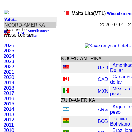
Malta Lira(MTL)
Wisselkoers
Valuta
: 2026-07-01 1
NOORD-AMERIKA
Historische
Amerikaanse
USD
,
Wisselkoersen
Dollar
2026
2025
2024
NOORD-AMERIKA
2023
Amerika
2022
USD
Dollar
2021
Canades
2020
CAD
dollar
2019
2018
Mexicaa
MXN
2017
peso
2016
ZUID-AMERIKA
2015
Argentij
2014
ARS
peso
2013
Bolivia
2012
BOB
Boliviano
2011
2010
Brazilia