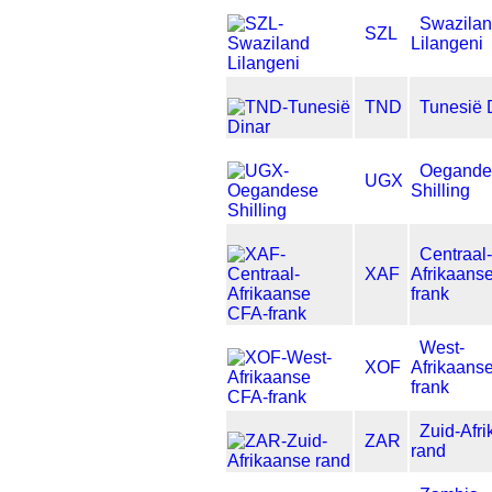
Swazila
SZL
Lilangeni
TND
Tunesië 
Oegande
UGX
Shilling
Centraal-
XAF
Afrikaans
frank
West-
XOF
Afrikaans
frank
Zuid-Afr
ZAR
rand