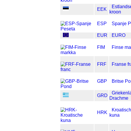
Estlands
EEK
kroon
ESP
Spanje P
EUR
EURO
FIM
Finse ma
FRF
Franse f
GBP
Britse P
Griekenl
GRD
Drachme
Kroatisc
HRK
kuna