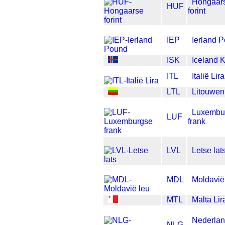
Hongaar
HUF
forint
IEP
Ierland 
ISK
Iceland 
ITL
Italië Lira
LTL
Litouwen
Luxembu
LUF
frank
LVL
Letse lat
MDL
Moldavië
MTL
Malta Lir
Nederla
NLG