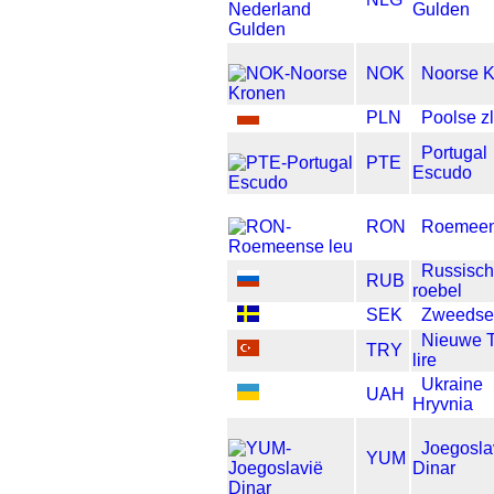
Gulden
NOK
Noorse 
PLN
Poolse zl
Portugal
PTE
Escudo
RON
Roemeen
Russisc
RUB
roebel
SEK
Zweedse
Nieuwe T
TRY
lire
Ukraine
UAH
Hryvnia
Joegosla
YUM
Dinar