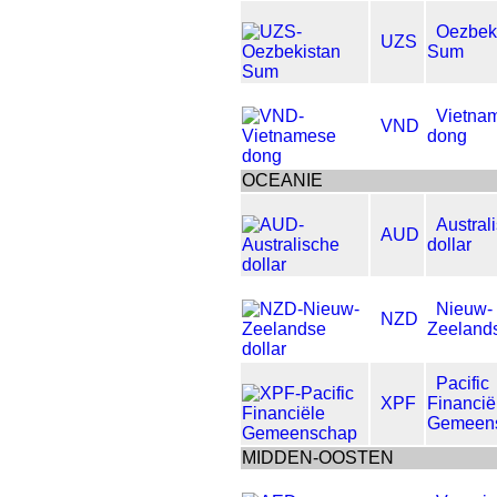
Oezbek
UZS
Sum
Vietna
VND
dong
OCEANIE
Austral
AUD
dollar
Nieuw-
NZD
Zeelands
Pacific
XPF
Financië
Gemeen
MIDDEN-OOSTEN