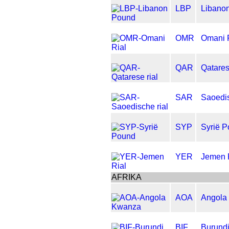
LBP
Libano
OMR
Omani 
QAR
Qatares
SAR
Saoedis
SYP
Syrië 
YER
Jemen 
AFRIKA
AOA
Angola
BIF
Burundi