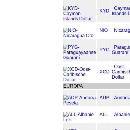
Cayma
KYD
Islands D
NIO
Nicara
Paragu
PYG
Guaraní
Oost-
XCD
Caribisc
Dollar
EUROPA
ADP
Andorr
ALL
Albanië