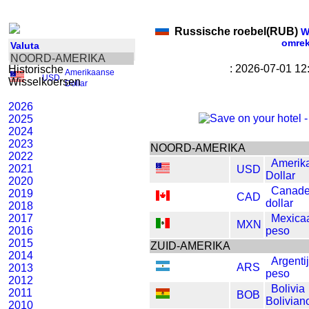
Russische roebel(RUB)
Wi
omre
Valuta
NOORD-AMERIKA
: 2026-07-01 1
Historische
Amerikaanse
USD
,
Wisselkoersen
Dollar
2026
2025
2024
2023
NOORD-AMERIKA
2022
Amerik
2021
USD
Dollar
2020
Canad
2019
CAD
dollar
2018
2017
Mexica
MXN
2016
peso
2015
ZUID-AMERIKA
2014
Argenti
ARS
2013
peso
2012
Bolivia
2011
BOB
Bolivian
2010