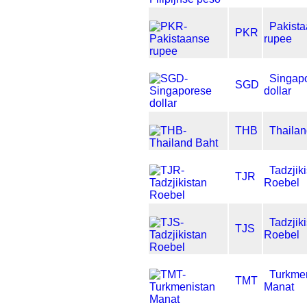
Pakist
PKR
rupee
Singap
SGD
dollar
THB
Thailan
Tadzjik
TJR
Roebel
Tadzjik
TJS
Roebel
Turkme
TMT
Manat