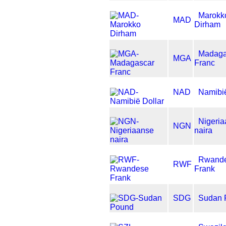
Marokk
MAD
Dirham
Madaga
MGA
Franc
NAD
Namibië
Nigeri
NGN
naira
Rwand
RWF
Frank
SDG
Sudan 