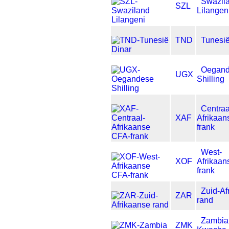
Swazil
SZL
Lilangen
TND
Tunesië
Oegan
UGX
Shilling
Centraa
XAF
Afrikaan
frank
West-
XOF
Afrikaan
frank
Zuid-Af
ZAR
rand
Zambia
ZMK