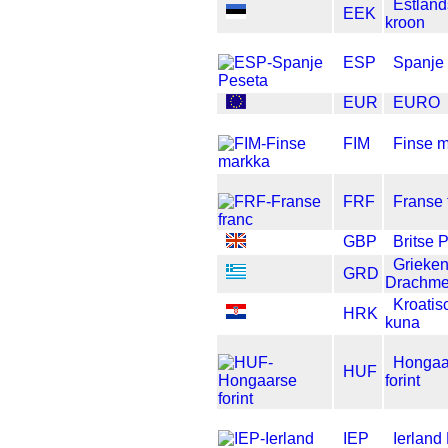
Estlan
EEK
kroon
ESP
Spanje
EUR
EURO
FIM
Finse 
FRF
Franse 
GBP
Britse 
Grieke
GRD
Drachm
Kroatis
HRK
kuna
Hongaa
HUF
forint
IEP
Ierland