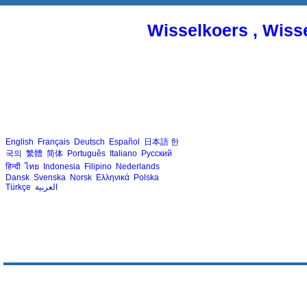
Wisselkoers , Wiss
English
Français
Deutsch
Español
日本語
한
국의
繁體
简体
Português
Italiano
Русский
हिन्दी
ไทย
Indonesia
Filipino
Nederlands
Dansk
Svenska
Norsk
Ελληνικά
Polska
Türkçe
العربية