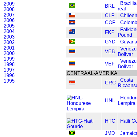
Brazili
2009
BRL
real
2008
2007
CLP
Chilee
2006
COP
Colomb
2005
Falklan
2004
FKP
Pound
2003
GYD
Guyana
2002
2001
Venezu
VEB
2000
Bolivar
1999
Venezu
VEF
1998
Bolivar
1997
CENTRAAL-AMERIKA
1996
Costa
1995
CRC
Ricaans
Hondur
HNL
Lempira
HTG
Haïti G
JMD
Jamaica