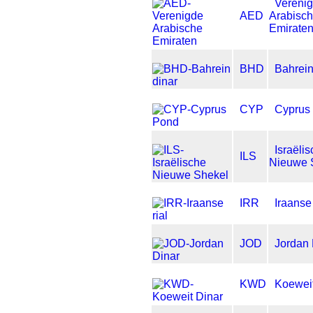
Vereni
AED
Arabisc
Emirate
BHD
Bahrein
CYP
Cyprus
Israëli
ILS
Nieuwe 
IRR
Iraanse 
JOD
Jordan 
KWD
Koeweit