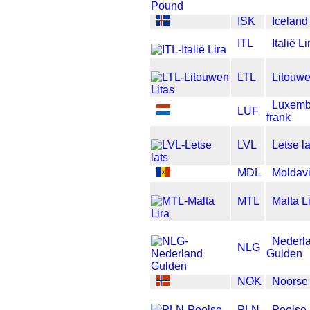
ISK
Iceland
ITL
Italië Li
LTL
Litouwe
Luxemb
LUF
frank
LVL
Letse la
MDL
Moldavi
MTL
Malta L
Nederl
NLG
Gulden
NOK
Noorse
PLN
Poolse 