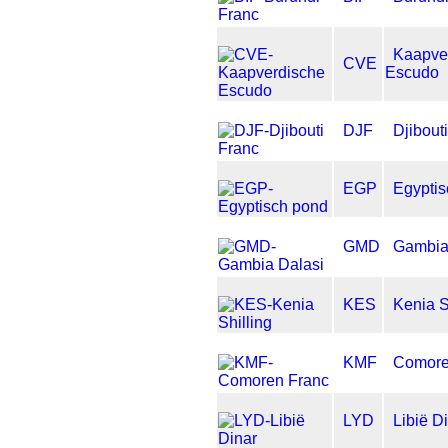
Kaapve
CVE
Escudo
DJF
Djibout
EGP
Egyptis
GMD
Gambia
KES
Kenia S
KMF
Comore
LYD
Libië D