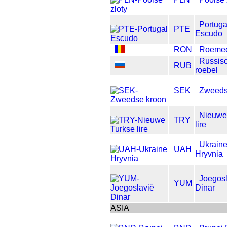
Portuga
PTE
Escudo
RON
Roemee
Russis
RUB
roebel
SEK
Zweeds
Nieuwe
TRY
lire
Ukrain
UAH
Hryvnia
Joegosl
YUM
Dinar
ASIA