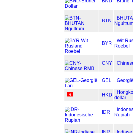
BND
Brunei 
BHUT
BTN
Ngultru
Wit-Ru
BYR
Roebel
CNY
Chines
GEL
Georgië
Hongko
HKD
dollar
Indone
IDR
Rupiah
INR
Indiase