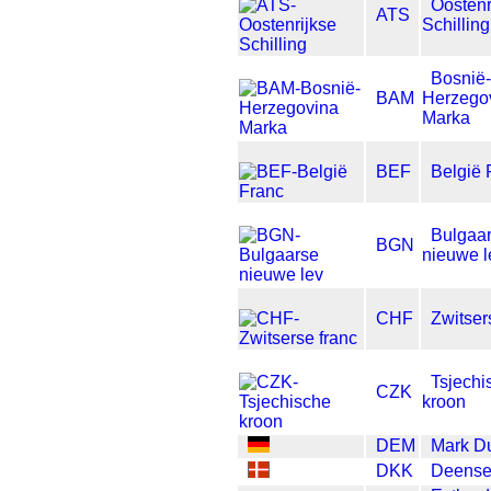
Oostenr
ATS
Schilling
Bosnië-
BAM
Herzego
Marka
BEF
België 
Bulgaa
BGN
nieuwe l
CHF
Zwitser
Tsjechi
CZK
kroon
DEM
Mark Du
DKK
Deense