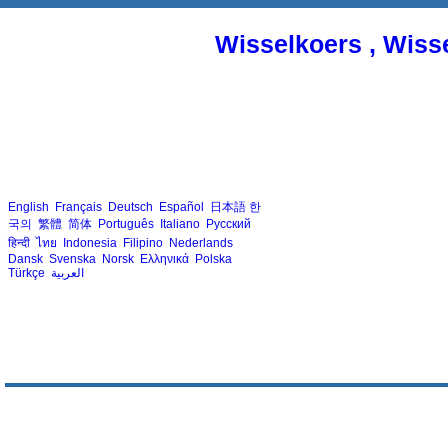
Wisselkoers , Wiss
English
Français
Deutsch
Español
日本語
한
국의
繁體
简体
Português
Italiano
Русский
हिन्दी
ไทย
Indonesia
Filipino
Nederlands
Dansk
Svenska
Norsk
Ελληνικά
Polska
Türkçe
العربية