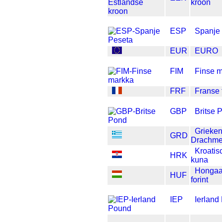
kroon
ESP
Spanje
EUR
EURO
FIM
Finse 
FRF
Franse 
GBP
Britse 
Grieke
GRD
Drachm
Kroatis
HRK
kuna
Hongaa
HUF
forint
IEP
Ierland