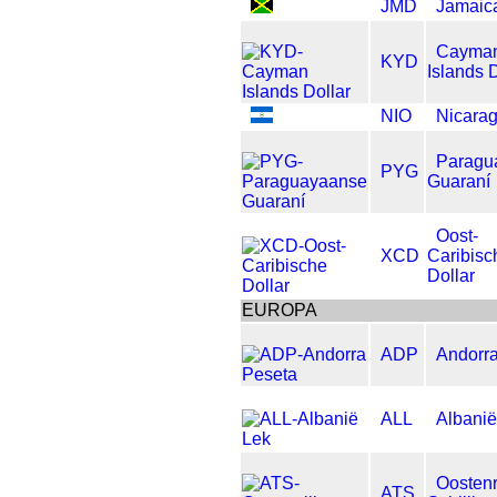
JMD
Jamaica
Cayma
KYD
Islands D
NIO
Nicara
Paragu
PYG
Guaraní
Oost-
XCD
Caribisc
Dollar
EUROPA
ADP
Andorr
ALL
Albanië
Oostenr
ATS