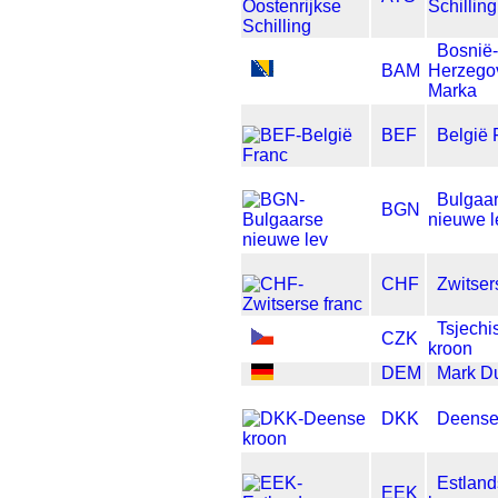
Schilling
Bosnië-
BAM
Herzego
Marka
BEF
België 
Bulgaa
BGN
nieuwe l
CHF
Zwitser
Tsjechi
CZK
kroon
DEM
Mark Du
DKK
Deense
Estlan
EEK