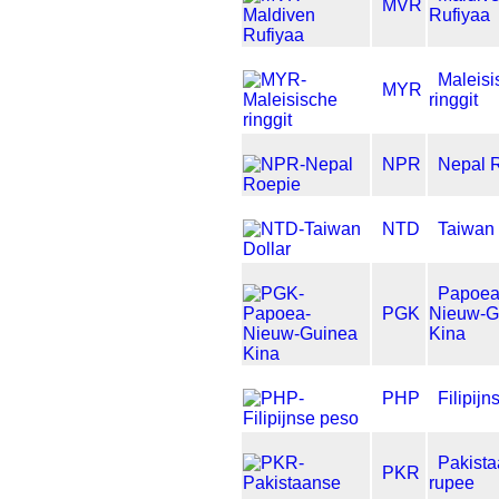
MVR
Rufiyaa
Maleisi
MYR
ringgit
NPR
Nepal 
NTD
Taiwan 
Papoea
PGK
Nieuw-G
Kina
PHP
Filipij
Pakist
PKR
rupee