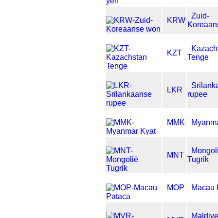
Zuid-
KRW
Koreaan
Kazach
KZT
Tenge
Srilank
LKR
rupee
MMK
Myanma
Mongol
MNT
Tugrik
MOP
Macau 
Maldiv