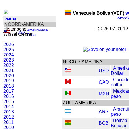
Venezuela Bolivar(VEF)
Wi
omre
Valuta
NOORD-AMERIKA
: 2026-07-01 1
Historische
Amerikaanse
USD
,
Wisselkoersen
Dollar
2026
2025
2024
2023
NOORD-AMERIKA
2022
Amerik
2021
USD
Dollar
2020
Canad
2019
CAD
dollar
2018
2017
Mexica
MXN
2016
peso
2015
ZUID-AMERIKA
2014
Argenti
ARS
2013
peso
2012
Bolivia
2011
BOB
Bolivian
2010