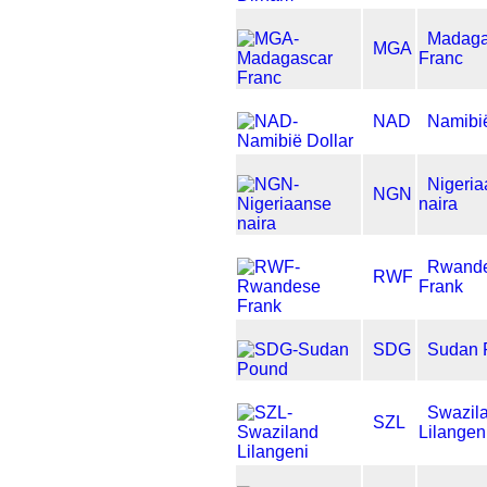
Madaga
MGA
Franc
NAD
Namibië
Nigeri
NGN
naira
Rwand
RWF
Frank
SDG
Sudan 
Swazil
SZL
Lilangen