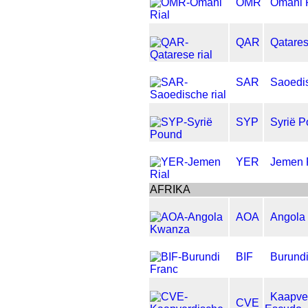
OMR
Omani 
QAR
Qatares
SAR
Saoedis
SYP
Syrië 
YER
Jemen 
AFRIKA
AOA
Angola
BIF
Burundi
Kaapve
CVE