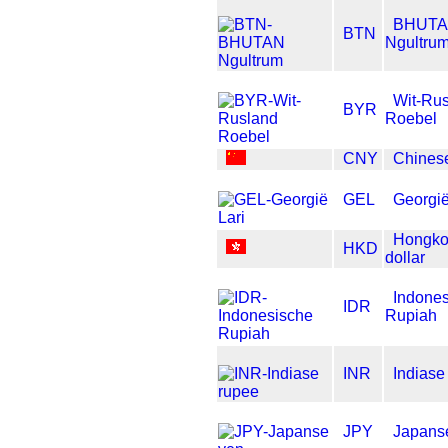
BHUT
BTN
Ngultru
Wit-Ru
BYR
Roebel
CNY
Chines
GEL
Georgië
Hongko
HKD
dollar
Indone
IDR
Rupiah
INR
Indiase
JPY
Japans