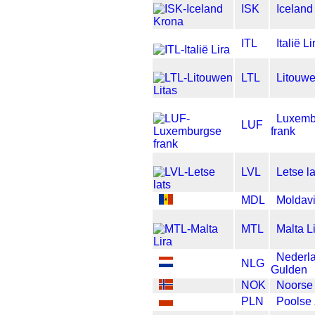
ISK
Iceland
ITL
Italië Li
LTL
Litouwe
Luxemb
LUF
frank
LVL
Letse la
MDL
Moldavi
MTL
Malta L
Nederl
NLG
Gulden
NOK
Noorse
PLN
Poolse 