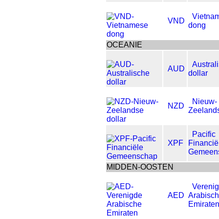
Vietna
VND
dong
OCEANIE
Austral
AUD
dollar
Nieuw-
NZD
Zeelands
Pacific
XPF
Financië
Gemeen
MIDDEN-OOSTEN
Vereni
AED
Arabisc
Emirate