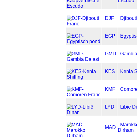
Escudo
DJF
Djibout
EGP
Egyptis
GMD
Gambia
KES
Kenia S
KMF
Comore
LYD
Libië D
Marokk
MAD
Dirham