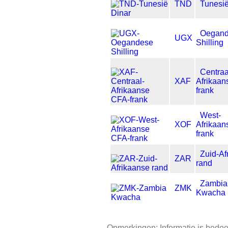
TND
Tunesië
Oegan
UGX
Shilling
Centraa
XAF
Afrikaan
frank
West-
XOF
Afrikaan
frank
Zuid-Af
ZAR
rand
Zambia
ZMK
Kwacha
Opmerkingen: Informatie is bedoe