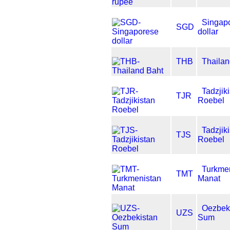
Singap
SGD
dollar
THB
Thailan
Tadzjik
TJR
Roebel
Tadzjik
TJS
Roebel
Turkme
TMT
Manat
Oezbek
UZS
Sum