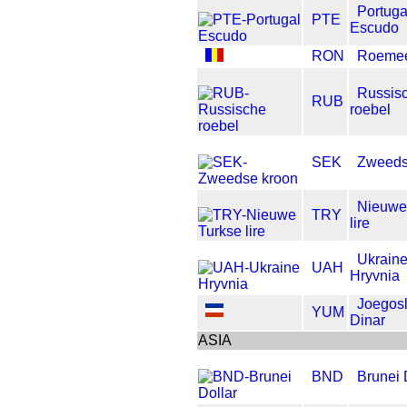
Portuga
PTE
Escudo
RON
Roemee
Russis
RUB
roebel
SEK
Zweeds
Nieuwe
TRY
lire
Ukrain
UAH
Hryvnia
Joegosl
YUM
Dinar
ASIA
BND
Brunei 