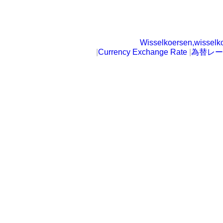
Wisselkoersen,wisselk
|
Currency Exchange Rate
|
為替レー