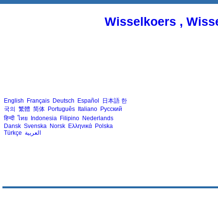
Wisselkoers , Wiss
English
Français
Deutsch
Español
日本語
한
국의
繁體
简体
Português
Italiano
Русский
हिन्दी
ไทย
Indonesia
Filipino
Nederlands
Dansk
Svenska
Norsk
Ελληνικά
Polska
Türkçe
العربية