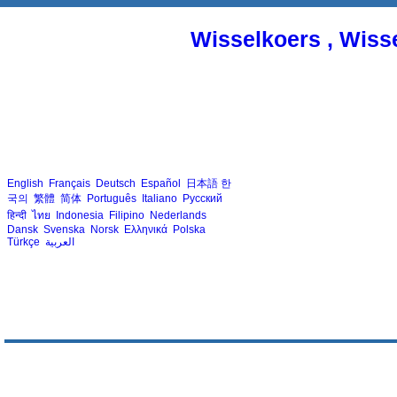
Wisselkoers , Wiss
English
Français
Deutsch
Español
日本語
한
국의
繁體
简体
Português
Italiano
Русский
हिन्दी
ไทย
Indonesia
Filipino
Nederlands
Dansk
Svenska
Norsk
Ελληνικά
Polska
Türkçe
العربية