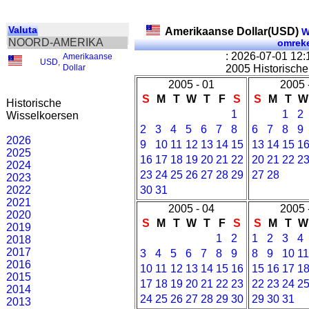
Valuta
Amerikaanse Dollar(USD)
W
NOORD-AMERIKA
omrek
: 2026-07-01 12
Amerikaanse
USD
,
Dollar
2005 Historische
2005 - 01
2005 
S
M
T
W
T
F
S
S
M
T
W
Historische
1
1
2
Wisselkoersen
2
3
4
5
6
7
8
6
7
8
9
2026
9
10
11
12
13
14
15
13
14
15
1
2025
16
17
18
19
20
21
22
20
21
22
2
2024
23
24
25
26
27
28
29
27
28
2023
2022
30
31
2021
2005 - 04
2005 
2020
S
M
T
W
T
F
S
S
M
T
W
2019
1
2
1
2
3
4
2018
2017
3
4
5
6
7
8
9
8
9
10
11
2016
10
11
12
13
14
15
16
15
16
17
1
2015
17
18
19
20
21
22
23
22
23
24
2
2014
24
25
26
27
28
29
30
29
30
31
2013