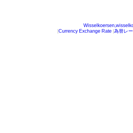
Wisselkoersen,wisselk
|
Currency Exchange Rate
|
為替レー