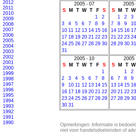
2012
2005 - 07
2005 
2011
S
M
T
W
T
F
S
S
M
T
W
2010
1
2
1
2
3
2009
3
4
5
6
7
8
9
7
8
9
1
2008
2007
10
11
12
13
14
15
16
14
15
16
1
2006
17
18
19
20
21
22
23
21
22
23
2
2005
24
25
26
27
28
29
30
28
29
30
3
2004
31
2003
2002
2005 - 10
2005 
2001
S
M
T
W
T
F
S
S
M
T
W
2000
1
1
2
1999
2
3
4
5
6
7
8
6
7
8
9
1998
1997
9
10
11
12
13
14
15
13
14
15
1
1996
16
17
18
19
20
21
22
20
21
22
2
1995
23
24
25
26
27
28
29
27
28
29
3
1994
30
31
1993
1992
1991
1990
Opmerkingen: Informatie is bedoeld
niet voor handelsdoeleinden of adv