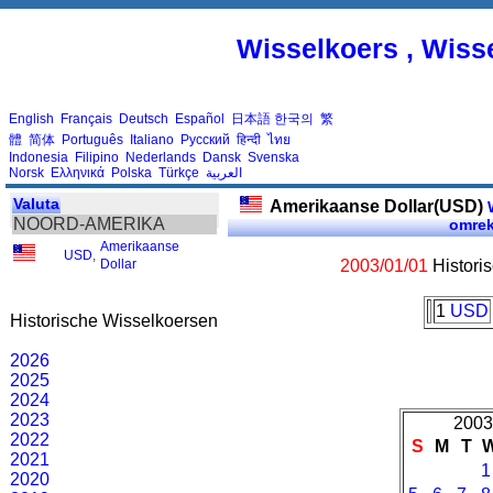
Wisselkoers , Wiss
English
Français
Deutsch
Español
日本語
한국의
繁
體
简体
Português
Italiano
Русский
हिन्दी
ไทย
Indonesia
Filipino
Nederlands
Dansk
Svenska
Norsk
Ελληνικά
Polska
Türkçe
العربية
Valuta
Amerikaanse Dollar(USD)
W
NOORD-AMERIKA
omre
Amerikaanse
USD
,
Dollar
2003/01/01
Histori
1
USD
Historische Wisselkoersen
2026
2025
2024
2023
2003
2022
S
M
T
2021
1
2020