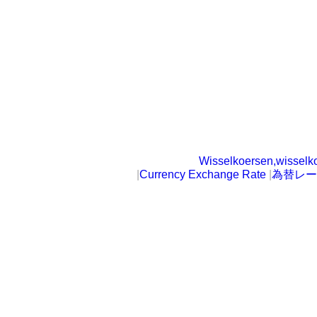
Wisselkoersen,wisselk
|
Currency Exchange Rate
|
為替レー