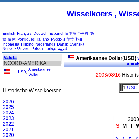
Wisselkoers , Wiss
English
Français
Deutsch
Español
日本語
한국의
繁
體
简体
Português
Italiano
Русский
हिन्दी
ไทย
Indonesia
Filipino
Nederlands
Dansk
Svenska
Norsk
Ελληνικά
Polska
Türkçe
العربية
Valuta
Amerikaanse Dollar(USD)
W
NOORD-AMERIKA
omre
Amerikaanse
USD
,
Dollar
2003/08/16
Histori
1
USD
Historische Wisselkoersen
2026
2025
2024
2023
2003
2022
S
M
T
2021
2020