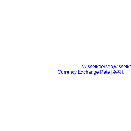
Wisselkoersen,wisselk
|
Currency Exchange Rate
|
為替レー