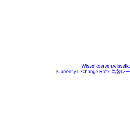
Wisselkoersen,wisselk
|
Currency Exchange Rate
|
為替レー