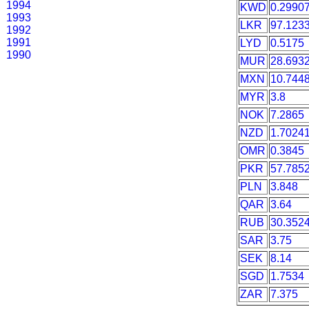
1994
KWD
0.2990
1993
LKR
97.123
1992
1991
LYD
0.5175
1990
MUR
28.693
MXN
10.744
MYR
3.8
NOK
7.2865
NZD
1.7024
OMR
0.3845
PKR
57.785
PLN
3.848
QAR
3.64
RUB
30.352
SAR
3.75
SEK
8.14
SGD
1.7534
ZAR
7.375