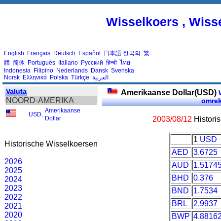
Wisselkoers , Wiss
English
Français
Deutsch
Español
日本語
한국의
繁
體
简体
Português
Italiano
Русский
हिन्दी
ไทย
Indonesia
Filipino
Nederlands
Dansk
Svenska
Norsk
Ελληνικά
Polska
Türkçe
العربية
Valuta
Amerikaanse Dollar(USD)
W
NOORD-AMERIKA
omre
Amerikaanse
USD
,
Dollar
2003/08/12
Histori
1
USD
Historische Wisselkoersen
AED
3.6725
2026
AUD
1.5174
2025
BHD
0.376
2024
2023
BND
1.7534
2022
BRL
2.9937
2021
2020
BWP
4.8816