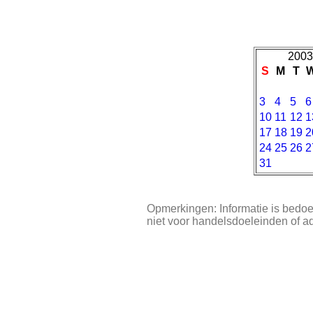
2003
S
M
T
3
4
5
6
10
11
12
1
17
18
19
2
24
25
26
2
31
Opmerkingen: Informatie is bedoe
niet voor handelsdoeleinden of a