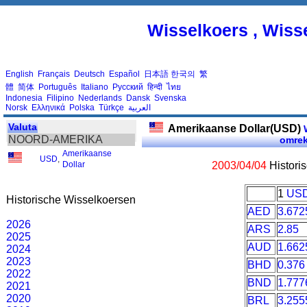
Wisselkoers , Wiss
English
Français
Deutsch
Español
日本語
한국의
繁
體
简体
Português
Italiano
Русский
हिन्दी
ไทย
Indonesia
Filipino
Nederlands
Dansk
Svenska
Norsk
Ελληνικά
Polska
Türkçe
العربية
Valuta
Amerikaanse Dollar(USD)
W
NOORD-AMERIKA
omre
Amerikaanse
USD
,
Dollar
2003/04/04
Histori
1
US
Historische Wisselkoersen
AED
3.672
2026
ARS
2.85
2025
AUD
1.662
2024
2023
BHD
0.376
2022
BND
1.777
2021
2020
BRL
3.255