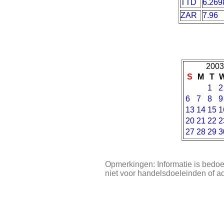
TTD
6.269
ZAR
7.96
2003
S
M
T
1
2
6
7
8
9
13
14
15
1
20
21
22
2
27
28
29
3
Opmerkingen: Informatie is bedoe
niet voor handelsdoeleinden of a