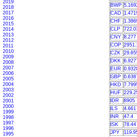
2019
BWP
5.169
2018
2017
CAD
1.471
2016
CHF
1.386
2015
CLP
722.0
2014
2013
CNY
8.277
2012
COP
2951.
2011
2010
CZK
29.65
2009
DKK
6.927
2008
2007
EUR
0.932
2006
GBP
0.638
2005
2004
HKD
7.799
2003
HUF
229.2
2002
IDR
8905
2001
2000
ILS
4.661
1999
INR
47.4
1998
1997
ISK
78.44
1996
JPY
119.9
1995