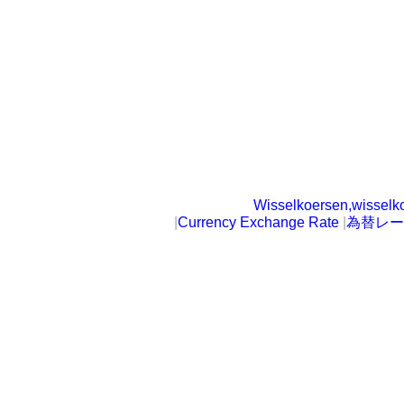
Wisselkoersen,wisselk
|
Currency Exchange Rate
|
為替レー