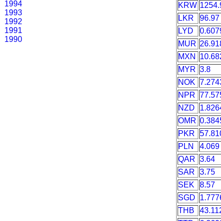
1994
KRW
1254.
1993
LKR
96.97
1992
1991
LYD
0.607
1990
MUR
26.91
MXN
10.68
MYR
3.8
NOK
7.274
NPR
77.57
NZD
1.826
OMR
0.384
PKR
57.81
PLN
4.069
QAR
3.64
SAR
3.75
SEK
8.57
SGD
1.777
THB
43.11