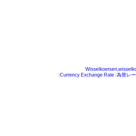
Wisselkoersen,wisselk
|
Currency Exchange Rate
|
為替レー