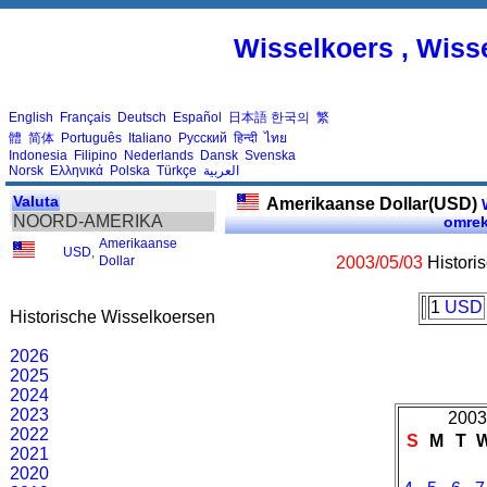
Wisselkoers , Wiss
English
Français
Deutsch
Español
日本語
한국의
繁
體
简体
Português
Italiano
Русский
हिन्दी
ไทย
Indonesia
Filipino
Nederlands
Dansk
Svenska
Norsk
Ελληνικά
Polska
Türkçe
العربية
Valuta
Amerikaanse Dollar(USD)
W
NOORD-AMERIKA
omre
Amerikaanse
USD
,
Dollar
2003/05/03
Histori
1
USD
Historische Wisselkoersen
2026
2025
2024
2023
2003
2022
S
M
T
2021
2020