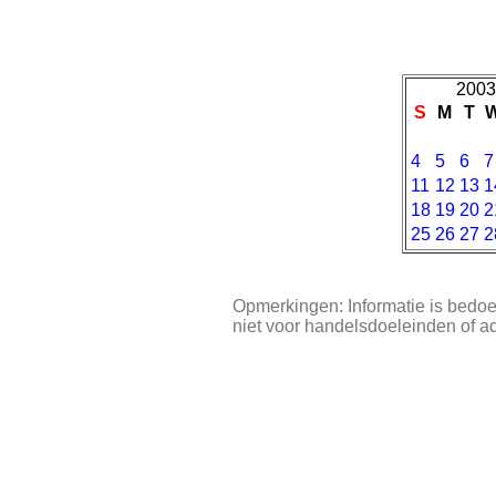
2003
S
M
T
4
5
6
7
11
12
13
1
18
19
20
2
25
26
27
2
Opmerkingen: Informatie is bedoe
niet voor handelsdoeleinden of a