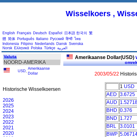
Wisselkoers , Wiss
English
Français
Deutsch
Español
日本語
한국의
繁
體
简体
Português
Italiano
Русский
हिन्दी
ไทย
Indonesia
Filipino
Nederlands
Dansk
Svenska
Norsk
Ελληνικά
Polska
Türkçe
العربية
Valuta
Amerikaanse Dollar(USD)
W
NOORD-AMERIKA
omre
Amerikaanse
USD
,
Dollar
2003/05/22
Histori
1
USD
Historische Wisselkoersen
AED
3.6725
2026
AUD
1.5271
2025
BHD
0.376
2024
2023
BND
1.727
2022
BRL
3.0101
2021
2020
BWP
5.0671