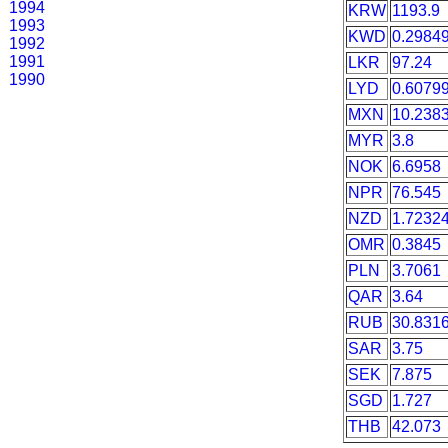
1994
KRW
1193.9
1993
KWD
0.2984
1992
1991
LKR
97.24
1990
LYD
0.6079
MXN
10.238
MYR
3.8
NOK
6.6958
NPR
76.545
NZD
1.7232
OMR
0.3845
PLN
3.7061
QAR
3.64
RUB
30.831
SAR
3.75
SEK
7.875
SGD
1.727
THB
42.073