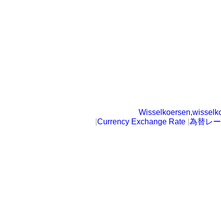
Wisselkoersen,wisselk
|
Currency Exchange Rate
|
為替レー