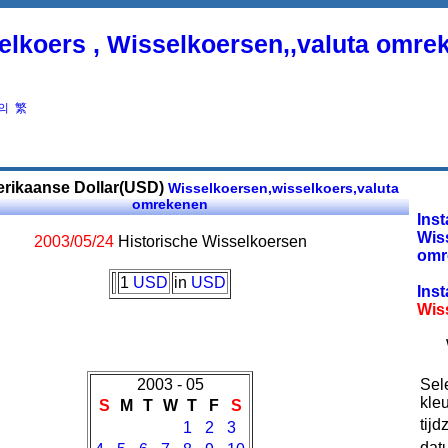
elkoers , Wisselkoersen,,valuta omre
의
繁
rikaanse Dollar(USD)
Wisselkoersen,wisselkoers,valuta
omrekenen
Inst
Wis
2003/05/24
Historische Wisselkoersen
omr
1
USD
in
USD
Inst
Wis
2003 - 05
Sel
kleu
S
M
T
W
T
F
S
tijd
1
2
3
dat