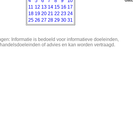
4
5
6
7
8
9
10
11
12
13
14
15
16
17
18
19
20
21
22
23
24
25
26
27
28
29
30
31
en: Informatie is bedoeld voor informatieve doeleinden,
 handelsdoeleinden of advies en kan worden vertraagd.