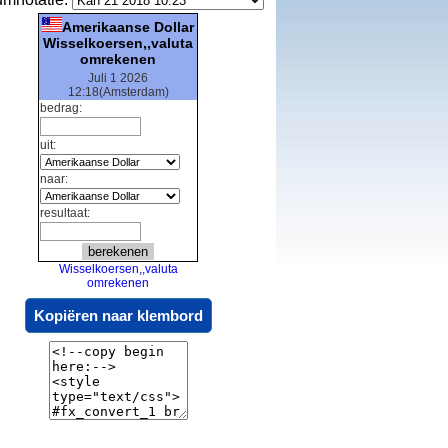
Amerikaanse Dollar
Wisselkoersen,,valuta
omrekenen
Juli 1 2026
12:18(Amsterdam)
bedrag:
uit:
naar:
resultaat:
Wisselkoersen,,valuta
omrekenen
Kopiëren naar klembord