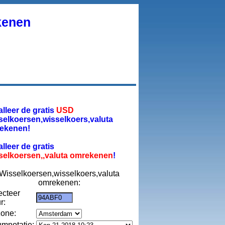
kenen
alleer de gratis
USD
selkoersen,wisselkoers,valuta
ekenen!
alleer de gratis
selkoersen,,valuta omrekenen
!
Wisselkoersen,wisselkoers,valuta
omrekenen:
ecteer
r:
zone:
umnotatie: