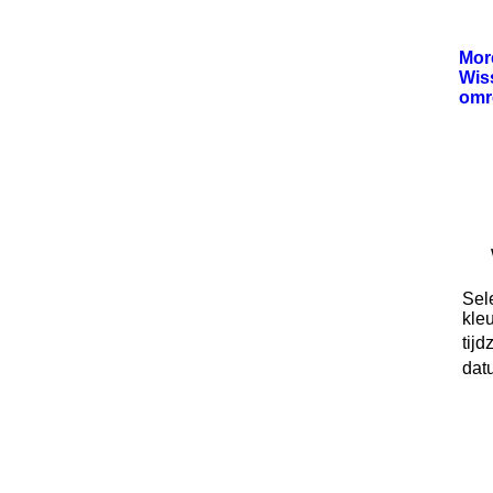
Mo
Wis
omr
Sel
kleu
tijd
dat