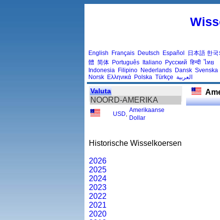
Wiss
English
Français
Deutsch
Español
日本語
한국
體
简体
Português
Italiano
Русский
हिन्दी
ไทย
Indonesia
Filipino
Nederlands
Dansk
Svenska
Norsk
Ελληνικά
Polska
Türkçe
العربية
Valuta
Ame
NOORD-AMERIKA
Amerikaanse
USD
,
Dollar
Historische Wisselkoersen
2026
2025
2024
2023
2022
2021
2020