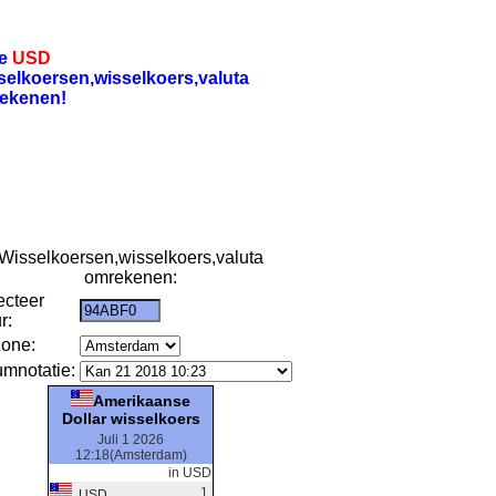
re
USD
selkoersen,wisselkoers,valuta
ekenen!
Wisselkoersen,wisselkoers,valuta
omrekenen:
ecteer
r:
zone:
umnotatie:
Amerikaanse
Dollar wisselkoers
Juli 1 2026
12:18(Amsterdam)
in USD
1
USD