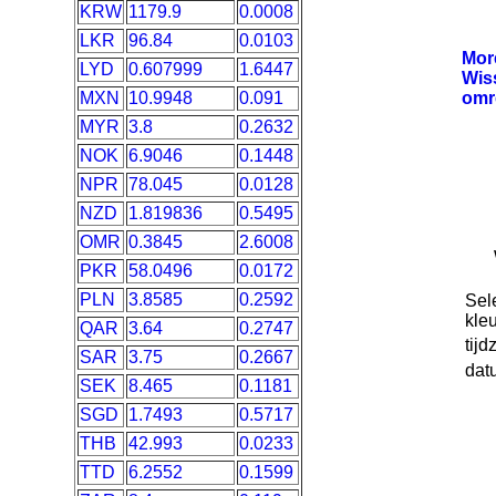
KRW
1179.9
0.0008
LKR
96.84
0.0103
Mo
LYD
0.607999
1.6447
Wis
MXN
10.9948
0.091
omr
MYR
3.8
0.2632
NOK
6.9046
0.1448
NPR
78.045
0.0128
NZD
1.819836
0.5495
OMR
0.3845
2.6008
PKR
58.0496
0.0172
PLN
3.8585
0.2592
Sel
kleu
QAR
3.64
0.2747
tijd
SAR
3.75
0.2667
dat
SEK
8.465
0.1181
SGD
1.7493
0.5717
THB
42.993
0.0233
TTD
6.2552
0.1599