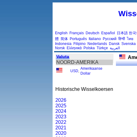
Wiss
English
Français
Deutsch
Español
日本語
한국
體
简体
Português
Italiano
Русский
हिन्दी
ไทย
Indonesia
Filipino
Nederlands
Dansk
Svenska
Norsk
Ελληνικά
Polska
Türkçe
العربية
Valuta
Ame
NOORD-AMERIKA
Amerikaanse
USD
,
Dollar
Historische Wisselkoersen
2026
2025
2024
2023
2022
2021
2020