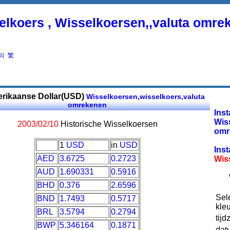
elkoers , Wisselkoersen,,valuta omre
의
繁
rikaanse Dollar(USD)
Wisselkoersen,wisselkoers,valuta
omrekenen
Inst
Wis
2003/02/10
Historische Wisselkoersen
omr
1
USD
in
USD
Inst
AED
3.6725
0.2723
Wis
AUD
1.690331
0.5916
BHD
0.376
2.6596
Sel
BND
1.7493
0.5717
kleu
BRL
3.5794
0.2794
tijd
BWP
5.346164
0.1871
dat