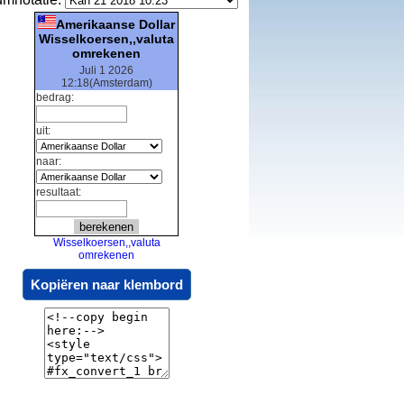
Amerikaanse Dollar
Wisselkoersen,,valuta
omrekenen
Juli 1 2026
12:18(Amsterdam)
bedrag:
uit:
naar:
resultaat:
Wisselkoersen,,valuta
omrekenen
Kopiëren naar klembord