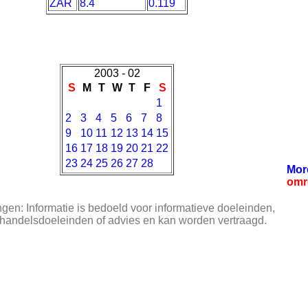
ZAR
8.4
0.119
2003 - 02
S
M
T
W
T
F
S
1
2
3
4
5
6
7
8
9
10
11
12
13
14
15
16
17
18
19
20
21
22
23
24
25
26
27
28
Mor
omr
en: Informatie is bedoeld voor informatieve doeleinden,
 handelsdoeleinden of advies en kan worden vertraagd.