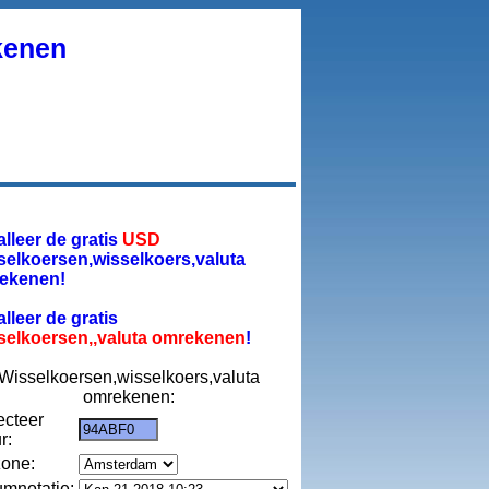
kenen
alleer de gratis
USD
selkoersen,wisselkoers,valuta
ekenen!
alleer de gratis
selkoersen,,valuta omrekenen
!
Wisselkoersen,wisselkoers,valuta
omrekenen:
ecteer
r:
zone:
umnotatie: