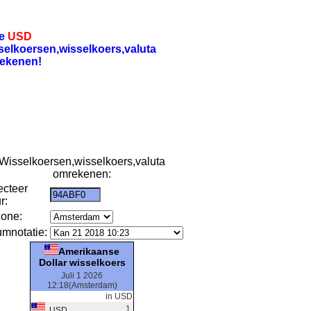
re
USD
selkoersen,wisselkoers,valuta
ekenen!
Wisselkoersen,wisselkoers,valuta
omrekenen:
ecteer
r:
zone:
umnotatie:
Amerikaanse
Dollar wisselkoers
Juli 1 2026
12:18(Amsterdam)
in USD
1
USD