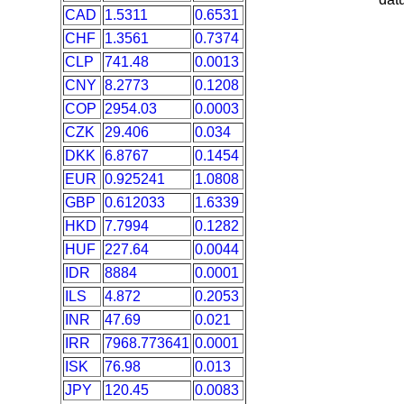
CAD
1.5311
0.6531
CHF
1.3561
0.7374
CLP
741.48
0.0013
CNY
8.2773
0.1208
COP
2954.03
0.0003
CZK
29.406
0.034
DKK
6.8767
0.1454
EUR
0.925241
1.0808
GBP
0.612033
1.6339
HKD
7.7994
0.1282
HUF
227.64
0.0044
IDR
8884
0.0001
ILS
4.872
0.2053
INR
47.69
0.021
IRR
7968.773641
0.0001
ISK
76.98
0.013
JPY
120.45
0.0083