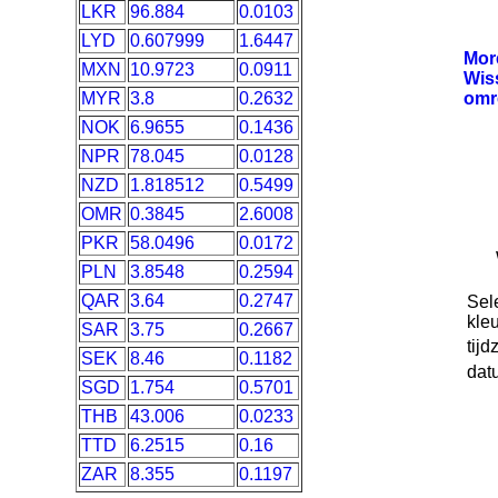
LKR
96.884
0.0103
LYD
0.607999
1.6447
Mo
MXN
10.9723
0.0911
Wis
MYR
3.8
0.2632
omr
NOK
6.9655
0.1436
NPR
78.045
0.0128
NZD
1.818512
0.5499
OMR
0.3845
2.6008
PKR
58.0496
0.0172
PLN
3.8548
0.2594
QAR
3.64
0.2747
Sel
kleu
SAR
3.75
0.2667
tijd
SEK
8.46
0.1182
dat
SGD
1.754
0.5701
THB
43.006
0.0233
TTD
6.2515
0.16
ZAR
8.355
0.1197