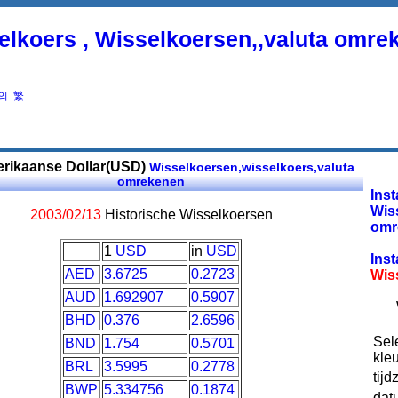
elkoers , Wisselkoersen,,valuta omre
의
繁
rikaanse Dollar(USD)
Wisselkoersen,wisselkoers,valuta
omrekenen
Inst
Wis
2003/02/13
Historische Wisselkoersen
omr
1
USD
in
USD
Inst
AED
3.6725
0.2723
Wis
AUD
1.692907
0.5907
BHD
0.376
2.6596
Sel
BND
1.754
0.5701
kleu
BRL
3.5995
0.2778
tijd
BWP
5.334756
0.1874
dat