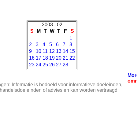
2003 - 02
S
M
T
W
T
F
S
1
2
3
4
5
6
7
8
9
10
11
12
13
14
15
16
17
18
19
20
21
22
23
24
25
26
27
28
Mor
omr
en: Informatie is bedoeld voor informatieve doeleinden,
 handelsdoeleinden of advies en kan worden vertraagd.