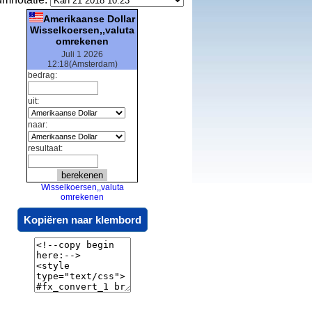
Amerikaanse Dollar
Wisselkoersen,,valuta
omrekenen
Juli 1 2026
12:18(Amsterdam)
bedrag:
uit:
naar:
resultaat:
Wisselkoersen,,valuta
omrekenen
Kopiëren naar klembord