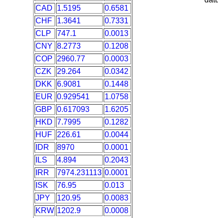
CAD
1.5195
0.6581
CHF
1.3641
0.7331
CLP
747.1
0.0013
CNY
8.2773
0.1208
COP
2960.77
0.0003
CZK
29.264
0.0342
DKK
6.9081
0.1448
EUR
0.929541
1.0758
GBP
0.617093
1.6205
HKD
7.7995
0.1282
HUF
226.61
0.0044
IDR
8970
0.0001
ILS
4.894
0.2043
IRR
7974.231113
0.0001
ISK
76.95
0.013
JPY
120.95
0.0083
KRW
1202.9
0.0008