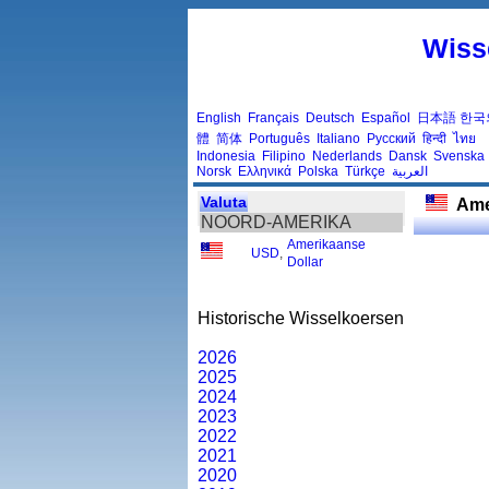
Wiss
English
Français
Deutsch
Español
日本語
한국
體
简体
Português
Italiano
Русский
हिन्दी
ไทย
Indonesia
Filipino
Nederlands
Dansk
Svenska
Norsk
Ελληνικά
Polska
Türkçe
العربية
Valuta
Ame
NOORD-AMERIKA
Amerikaanse
USD
,
Dollar
Historische Wisselkoersen
2026
2025
2024
2023
2022
2021
2020