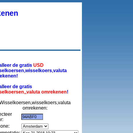
kenen
alleer de gratis
USD
selkoersen,wisselkoers,valuta
ekenen!
alleer de gratis
selkoersen,,valuta omrekenen
!
Wisselkoersen,wisselkoers,valuta
omrekenen:
ecteer
r:
zone:
umnotatie: