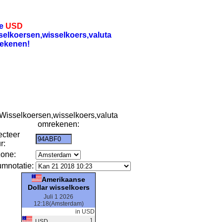
re
USD
selkoersen,wisselkoers,valuta
ekenen!
Wisselkoersen,wisselkoers,valuta
omrekenen:
ecteer
r:
zone:
umnotatie:
Amerikaanse
Dollar wisselkoers
Juli 1 2026
12:18(Amsterdam)
in USD
1
USD