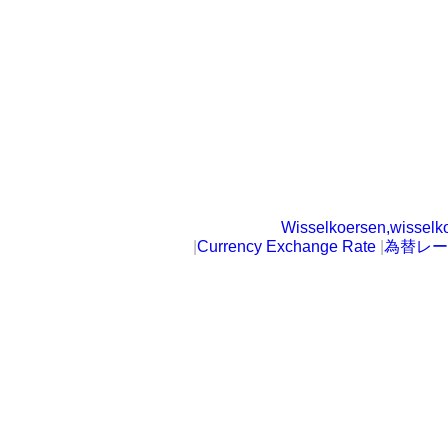
Wisselkoersen,wisselk
|
Currency Exchange Rate
|
為替レー