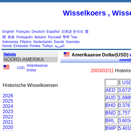
Wisselkoers , Wiss
English
Français
Deutsch
Español
日本語
한국의
繁
體
简体
Português
Italiano
Русский
हिन्दी
ไทย
Indonesia
Filipino
Nederlands
Dansk
Svenska
Norsk
Ελληνικά
Polska
Türkçe
العربية
Valuta
Amerikaanse Dollar(USD)
W
NOORD-AMERIKA
omre
Amerikaanse
USD
,
Dollar
2003/02/11
Histori
1
US
Historische Wisselkoersen
AED
3.672
2026
AUD
1.698
2025
BHD
0.376
2024
2023
BND
1.757
2022
BRL
3.603
2021
2020
BWP
5.401