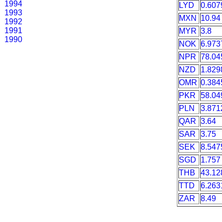
1994
LYD
0.607
1993
MXN
10.94
1992
1991
MYR
3.8
1990
NOK
6.973
NPR
78.04
NZD
1.829
OMR
0.384
PKR
58.04
PLN
3.871
QAR
3.64
SAR
3.75
SEK
8.547
SGD
1.757
THB
43.12
TTD
6.263
ZAR
8.49