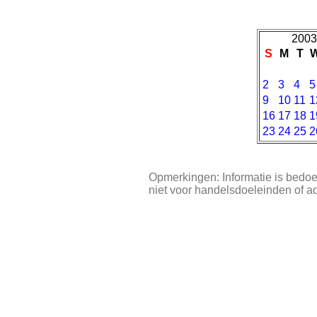
2003
S
M
T
2
3
4
5
9
10
11
1
16
17
18
1
23
24
25
2
Opmerkingen: Informatie is bedoe
niet voor handelsdoeleinden of a