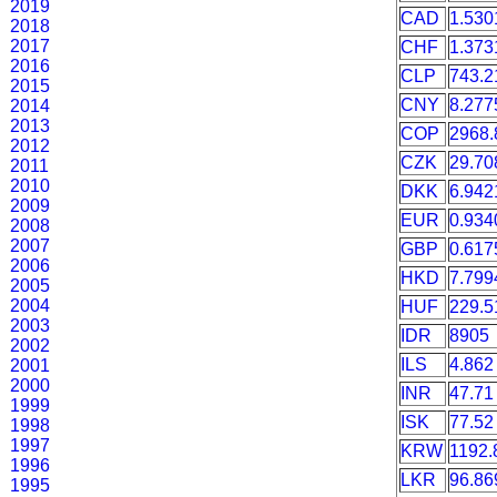
2019
CAD
1.530
2018
2017
CHF
1.373
2016
CLP
743.2
2015
CNY
8.277
2014
2013
COP
2968.
2012
CZK
29.70
2011
2010
DKK
6.942
2009
EUR
0.934
2008
2007
GBP
0.617
2006
HKD
7.799
2005
2004
HUF
229.5
2003
IDR
8905
2002
ILS
4.862
2001
2000
INR
47.71
1999
ISK
77.52
1998
1997
KRW
1192.
1996
LKR
96.86
1995