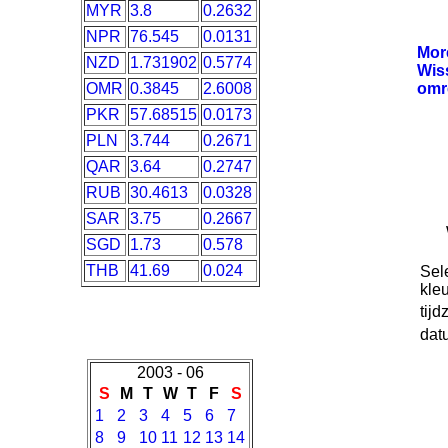
MYR
3.8
0.2632
NPR
76.545
0.0131
Mo
NZD
1.731902
0.5774
Wis
OMR
0.3845
2.6008
omr
PKR
57.68515
0.0173
PLN
3.744
0.2671
QAR
3.64
0.2747
RUB
30.4613
0.0328
SAR
3.75
0.2667
SGD
1.73
0.578
THB
41.69
0.024
Sel
kleu
tijd
dat
2003 - 06
S
M
T
W
T
F
S
1
2
3
4
5
6
7
8
9
10
11
12
13
14