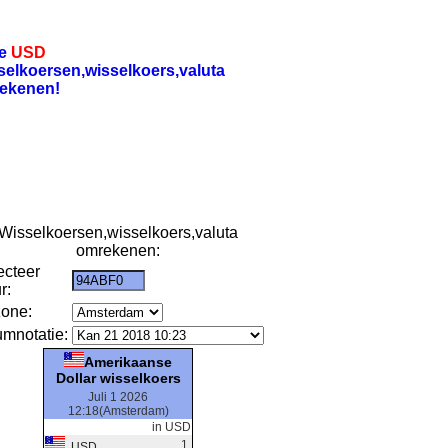
re
USD
selkoersen,wisselkoers,valuta
ekenen!
Wisselkoersen,wisselkoers,valuta
omrekenen:
ecteer
r:
zone:
umnotatie:
Amerikaanse
Dollar wisselkoers
Juli 1 2026
12:18(Amsterdam)
in USD
1
USD