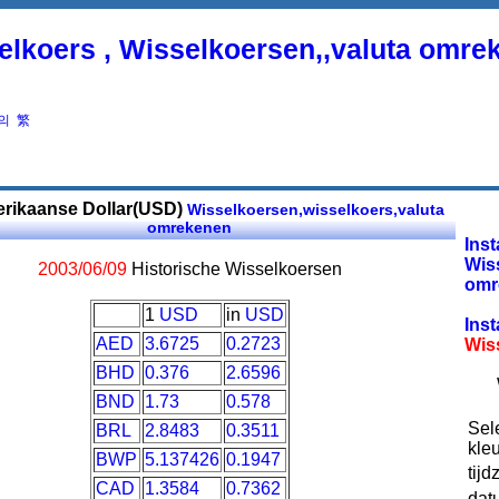
elkoers , Wisselkoersen,,valuta omre
의
繁
rikaanse Dollar(USD)
Wisselkoersen,wisselkoers,valuta
omrekenen
Inst
Wis
2003/06/09
Historische Wisselkoersen
omr
1
USD
in
USD
Inst
AED
3.6725
0.2723
Wis
BHD
0.376
2.6596
BND
1.73
0.578
Sel
BRL
2.8483
0.3511
kleu
BWP
5.137426
0.1947
tijd
CAD
1.3584
0.7362
dat