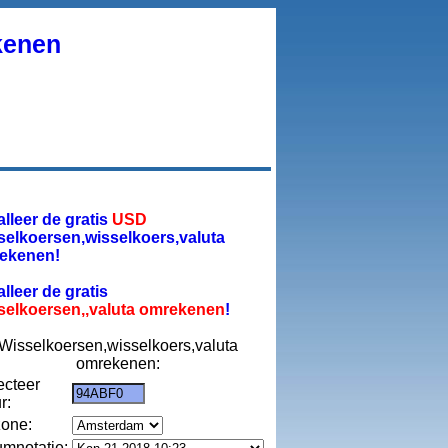
kenen
alleer de gratis
USD
selkoersen,wisselkoers,valuta
ekenen!
alleer de gratis
selkoersen,,valuta omrekenen
!
Wisselkoersen,wisselkoers,valuta
omrekenen:
ecteer
r:
zone:
umnotatie: