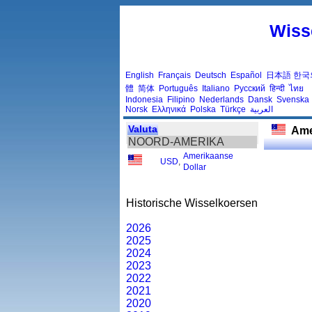
Wiss
English
Français
Deutsch
Español
日本語
한국
體
简体
Português
Italiano
Русский
हिन्दी
ไทย
Indonesia
Filipino
Nederlands
Dansk
Svenska
Norsk
Ελληνικά
Polska
Türkçe
العربية
Valuta
Ame
NOORD-AMERIKA
Amerikaanse
USD
,
Dollar
Historische Wisselkoersen
2026
2025
2024
2023
2022
2021
2020