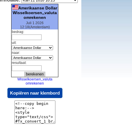
Amerikaanse Dollar
Wisselkoersen,,valuta
omrekenen
Juli 1 2026
12:18(Amsterdam)
bedrag:
uit:
naar:
resultaat:
Wisselkoersen,,valuta
omrekenen
Kopiëren naar klembord