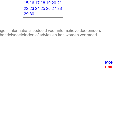
15
16
17
18
19
20
21
22
23
24
25
26
27
28
29
30
en: Informatie is bedoeld voor informatieve doeleinden,
 handelsdoeleinden of advies en kan worden vertraagd.
Mor
omr